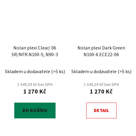
Nolan plexi Clear/ 06
Nolan plexi Dark Green
SR/NFR.N100-5, N90-3
N100-6 ECE22-06
Skladem u dodavatele
(
>5 ks
)
Skladem u dodavatele
(
>5 ks
)
1 049,59 Kč bez DPH
1 049,59 Kč bez DPH
1 270 Kč
1 270 Kč
DO KOŠÍKU
DETAIL