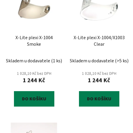
p
o
i
d
s
u
p
k
r
t
X-Lite plexi X-1004
X-Lite plexi X-1004/X1003
o
ů
Smoke
Clear
d
u
Skladem u dodavatele
(
1 ks
)
Skladem u dodavatele
(
>5 ks
)
k
t
1 028,10 Kč bez DPH
1 028,10 Kč bez DPH
ů
1 244 Kč
1 244 Kč
DO KOŠÍKU
DO KOŠÍKU