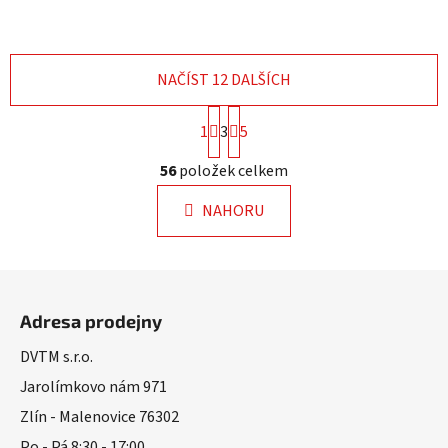
NAČÍST 12 DALŠÍCH
S
1
3
5
t
r
O
56
položek celkem
á
v
n
l
k
NAHORU
á
o
d
v
a
á
Z
n
c
á
í
í
Adresa prodejny
p
p
r
a
DVTM s.r.o.
v
t
Jarolímkovo nám 971
k
í
Zlín - Malenovice 76302
y
v
Po - Pá 8:30 - 17:00