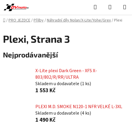
Přejít
Hledat
NÁKUPN
na
KOŠÍK
obsah
Domů
/
PRO JEZDCE
/
Přilby
/
Náhradní díly Nolan/X-Lite/Yohe/Grex
/
Plexi
Plexi
, Strana 3
Nejprodávanější
X-Lite plexi Dark Green - XFS X-
803/802/R/RR/ULTRA
Skladem u dodavatele
(
1 ks
)
1 553 Kč
PLEXI M.D. SMOKE N120-1 NFR VELKÉ L-3XL
Skladem u dodavatele
(
4 ks
)
1 490 Kč