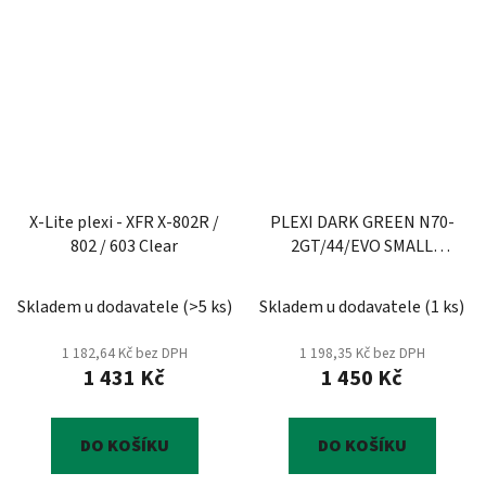
X-Lite plexi - XFR X-802R /
PLEXI DARK GREEN N70-
802 / 603 Clear
2GT/44/EVO SMALL
XXS/XS/S/M
Skladem u dodavatele
(
>5 ks
)
Skladem u dodavatele
(
1 ks
)
1 182,64 Kč bez DPH
1 198,35 Kč bez DPH
1 431 Kč
1 450 Kč
DO KOŠÍKU
DO KOŠÍKU