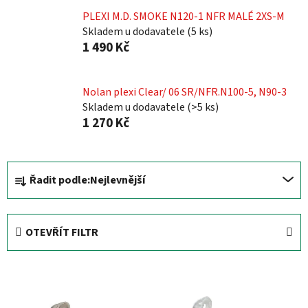
PLEXI M.D. SMOKE N120-1 NFR MALÉ 2XS-M
Skladem u dodavatele
(
5 ks
)
1 490 Kč
Nolan plexi Clear/ 06 SR/NFR.N100-5, N90-3
Skladem u dodavatele
(
>5 ks
)
1 270 Kč
Ř
Řadit podle:
Nejlevnější
a
z
e
OTEVŘÍT FILTR
n
í
V
p
ý
r