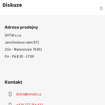
Diskuze
Z
á
Adresa prodejny
p
a
DVTM s.r.o.
t
Jarolímkovo nám 971
í
Zlín - Malenovice 76302
Po - Pá 8:30 - 17:00
Kontakt
dvtm
@
email.cz