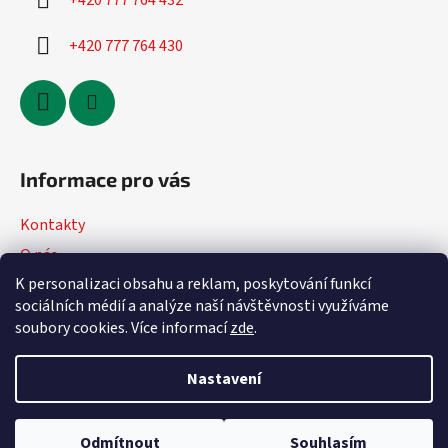
+420 777 764 432
+420 777 764 430
Informace pro vás
Kontakty
O nás
K personalizaci obsahu a reklam, poskytování funkcí
Jak nakupovat
sociálních médií a analýze naší návštěvnosti využíváme
Obchodní podmínky
soubory cookies. Více informací
zde
.
Podmínky ochrany osobních údajů
Nastavení
Vytvořil Shoptet
Odmítnout
Souhlasím