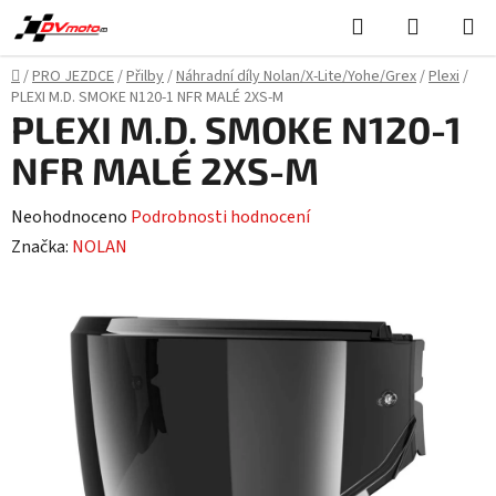
Přejít
Hledat
NÁKUPN
na
KOŠÍK
obsah
Domů
/
PRO JEZDCE
/
Přilby
/
Náhradní díly Nolan/X-Lite/Yohe/Grex
/
Plexi
/
PLEXI M.D. SMOKE N120-1 NFR MALÉ 2XS-M
PLEXI M.D. SMOKE N120-1
NFR MALÉ 2XS-M
Průměrné
Neohodnoceno
Podrobnosti hodnocení
hodnocení
Značka:
NOLAN
produktu
je
0,0
z
5
hvězdiček.