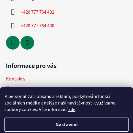
u
+420 777 764 432
+420 777 764 430
Informace pro vás
Kontakty
O nás
K personalizaci obsahu a reklam, poskytování funkcí
Jak nakupovat
sociálních médií a analýze naší návštěvnosti využíváme
Obchodní podmínky
soubory cookies. Více informací
zde
.
Podmínky ochrany osobních údajů
Nastavení