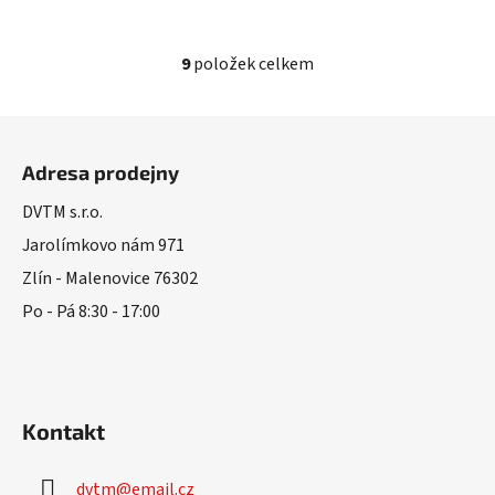
9
položek celkem
O
v
l
Z
á
á
d
Adresa prodejny
p
a
a
DVTM s.r.o.
c
t
í
Jarolímkovo nám 971
í
p
Zlín - Malenovice 76302
r
Po - Pá 8:30 - 17:00
v
k
y
v
ý
Kontakt
p
i
s
dvtm
@
email.cz