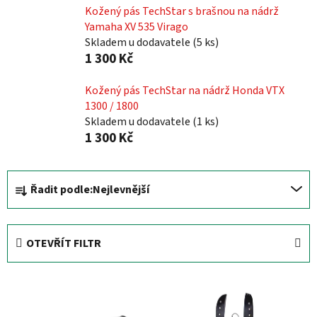
Kožený pás TechStar s brašnou na nádrž
Yamaha XV 535 Virago
Skladem u dodavatele
(
5 ks
)
1 300 Kč
Kožený pás TechStar na nádrž Honda VTX
1300 / 1800
Skladem u dodavatele
(
1 ks
)
1 300 Kč
Ř
Řadit podle:
Nejlevnější
a
z
e
OTEVŘÍT FILTR
n
í
V
p
ý
r