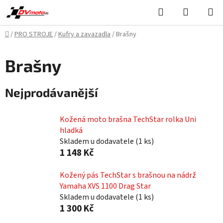
Přejít
Hledat
NÁKUPN
na
KOŠÍK
obsah
Domů
/
PRO STROJE
/
Kufry a zavazadla
/
Brašny
Brašny
Nejprodávanější
Kožená moto brašna TechStar rolka Uni
hladká
Skladem u dodavatele
(
1 ks
)
1 148 Kč
Kožený pás TechStar s brašnou na nádrž
Yamaha XVS 1100 Drag Star
Skladem u dodavatele
(
1 ks
)
1 300 Kč