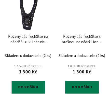
Kožený pás TechStar na
Kožený pás TechStar s
nádrž Suzuki Intruder
brašnou na nádrž Honda
M800
VT 750 C4
Skladem u dodavatele
(
2 ks
)
Skladem u dodavatele
(
2 ks
)
1 074,38 Kč bez DPH
1 074,38 Kč bez DPH
1 300 Kč
1 300 Kč
DO KOŠÍKU
DO KOŠÍKU