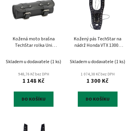
p
o
i
d
s
u
p
k
r
t
Kožená moto brašna
Kožený pás TechStar na
o
ů
TechStar rolka Uni
nádrž Honda VTX 1300 /
d
hladká
1800
u
Skladem u dodavatele
(
1 ks
)
Skladem u dodavatele
(
1 ks
)
k
t
948,76 Kč bez DPH
1 074,38 Kč bez DPH
ů
1 148 Kč
1 300 Kč
DO KOŠÍKU
DO KOŠÍKU