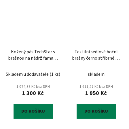
Kožený pás TechStar s
Textilní sedlové boční
brašnou na nádrž Yamaha
brašny černo stříbrné AT
XVS 1100 Drag Star
7020
Brašny
Skladem u dodavatele
(
1 ks
)
skladem
1 074,38 Kč bez DPH
1 611,57 Kč bez DPH
1 300 Kč
1 950 Kč
DO KOŠÍKU
DO KOŠÍKU