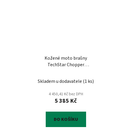
Kožené moto brašny
TechStar Chopper
zdobené cvoky, černé
Skladem u dodavatele
(
1 ks
)
4 450,41 Kč bez DPH
5 385 Kč
DO KOŠÍKU