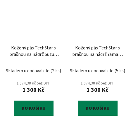
Kožený pás TechStar s
Kožený pás TechStar s
brašnou na nádrž Suzuki
brašnou na nádrž Yamaha
VS 800 Intruder
XV 535 Virago
Skladem u dodavatele
(
2 ks
)
Skladem u dodavatele
(
5 ks
)
1 074,38 Kč bez DPH
1 074,38 Kč bez DPH
1 300 Kč
1 300 Kč
DO KOŠÍKU
DO KOŠÍKU