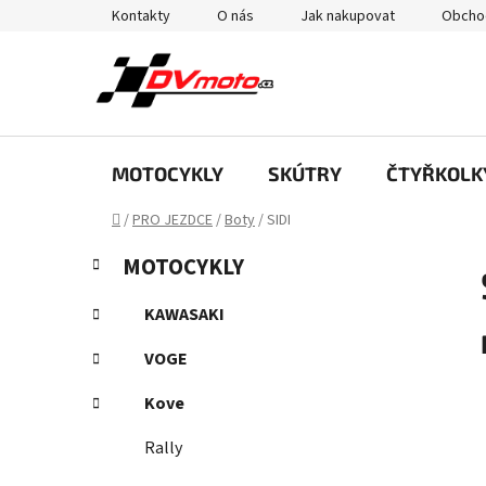
Přejít
Kontakty
O nás
Jak nakupovat
Obcho
na
obsah
MOTOCYKLY
SKÚTRY
ČTYŘKOLK
Domů
/
PRO JEZDCE
/
Boty
/
SIDI
P
K
Přeskočit
MOTOCYKLY
a
kategorie
o
t
s
KAWASAKI
e
t
g
VOGE
r
o
a
r
Kove
i
n
e
Rally
n
í