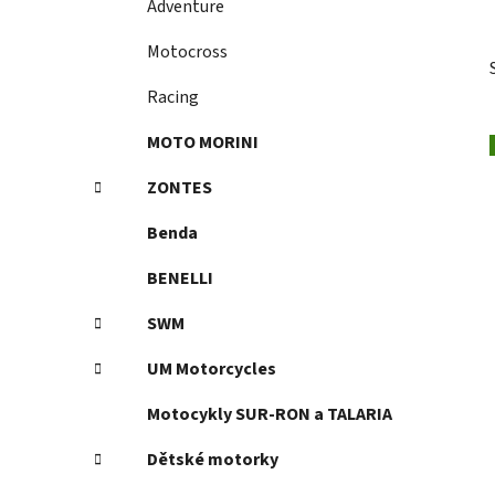
Adventure
p
a
Motocross
n
Racing
e
l
MOTO MORINI
ZONTES
Benda
BENELLI
SWM
UM Motorcycles
Motocykly SUR-RON a TALARIA
Dětské motorky