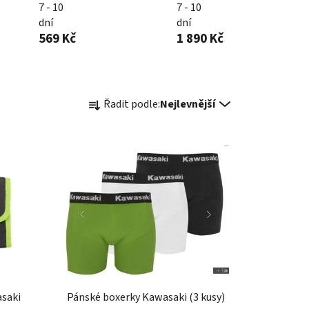
7 - 10
7 - 10
dní
dní
569 Kč
1 890 Kč
Ř
Řadit podle:
Nejlevnější
a
z
e
n
í
p
r
o
d
u
k
asaki
Pánské boxerky Kawasaki (3 kusy)
t