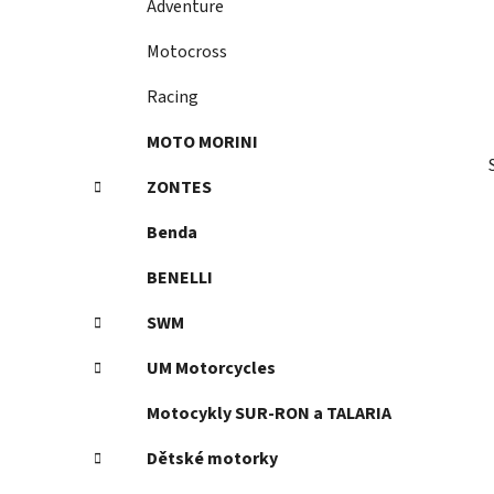
Adventure
p
a
Motocross
n
Racing
e
l
MOTO MORINI
ZONTES
Benda
BENELLI
SWM
UM Motorcycles
Motocykly SUR-RON a TALARIA
Dětské motorky