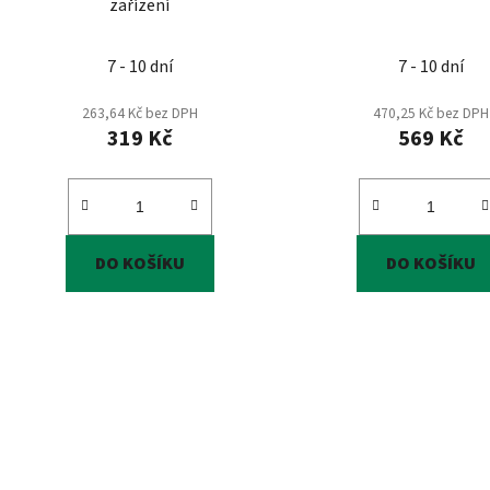
zařízení
k
t
7 - 10 dní
7 - 10 dní
ů
263,64 Kč bez DPH
470,25 Kč bez DPH
319 Kč
569 Kč
DO KOŠÍKU
DO KOŠÍKU