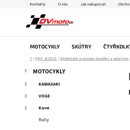
Přejít
Kontakty
O nás
Jak nakupovat
Obcho
na
obsah
MOTOCYKLY
SKÚTRY
ČTYŘKOLK
Domů
/
PRO JEZDCE
/
KAWASAKI originální doplňky a oblečení
P
K
Přeskočit
MOTOCYKLY
a
kategorie
o
t
s
KAWASAKI
e
t
g
VOGE
r
o
a
r
Kove
i
n
e
Rally
n
í