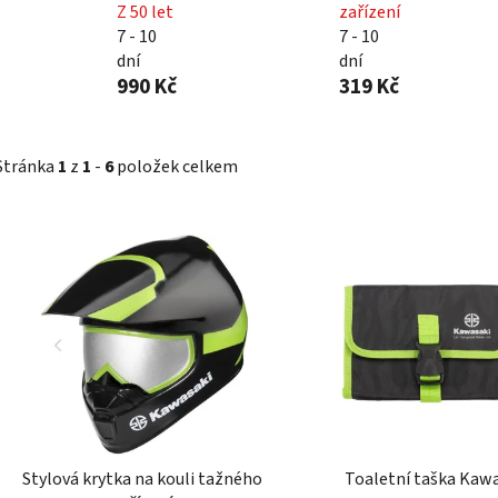
Z 50 let
zařízení
7 - 10
7 - 10
dní
dní
990 Kč
319 Kč
Stránka
1
z
1
-
6
položek celkem
V
ý
p
i
s
p
r
o
d
Stylová krytka na kouli tažného
Toaletní taška Kaw
u