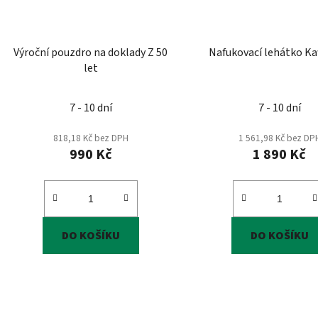
Výroční pouzdro na doklady Z 50
Nafukovací lehátko K
let
7 - 10 dní
7 - 10 dní
818,18 Kč bez DPH
1 561,98 Kč bez DP
990 Kč
1 890 Kč
DO KOŠÍKU
DO KOŠÍKU
O
v