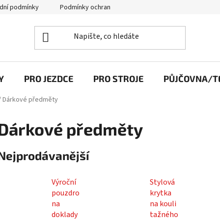
dní podmínky
Podmínky ochrany osobních údajů
Y
PRO JEZDCE
PRO STROJE
PŮJČOVNA/TE
/
Dárkové předměty
Dárkové předměty
Nejprodávanější
Výroční
Stylová
pouzdro
krytka
na
na kouli
doklady
tažného