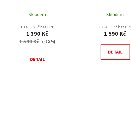
Skladem
Skladem
1 148,76 Kč bez DPH
1 314,05 Kč bez DP
1 390 Kč
1 590 Kč
1 590 Kč
(–12 %)
DETAIL
DETAIL
O
v
l
á
d
a
c
í