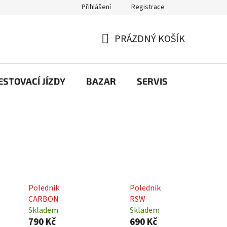
Přihlášení
Registrace
PRÁZDNÝ KOŠÍK
NÁKUPNÍ
KOŠÍK
STOVACÍ JÍZDY
BAZAR
SERVIS
Kontakt
Polednik
Polednik
CARBON
RSW
Skladem
Skladem
790 Kč
690 Kč