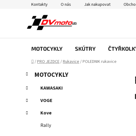
Přejít
Kontakty
O nás
Jak nakupovat
Obcho
na
obsah
MOTOCYKLY
SKÚTRY
ČTYŘKOLK
Domů
/
PRO JEZDCE
/
Rukavice
/
POLEDNIK rukavice
P
K
Přeskočit
MOTOCYKLY
a
kategorie
o
t
s
KAWASAKI
e
t
g
VOGE
r
o
a
r
Kove
i
n
e
Rally
n
í