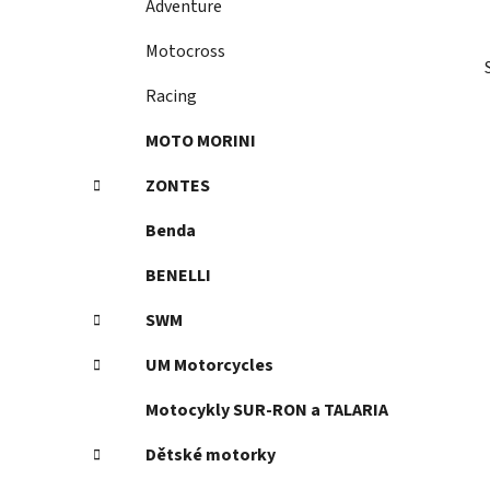
Adventure
p
a
Motocross
n
Racing
e
l
MOTO MORINI
ZONTES
Benda
BENELLI
SWM
UM Motorcycles
Motocykly SUR-RON a TALARIA
Dětské motorky