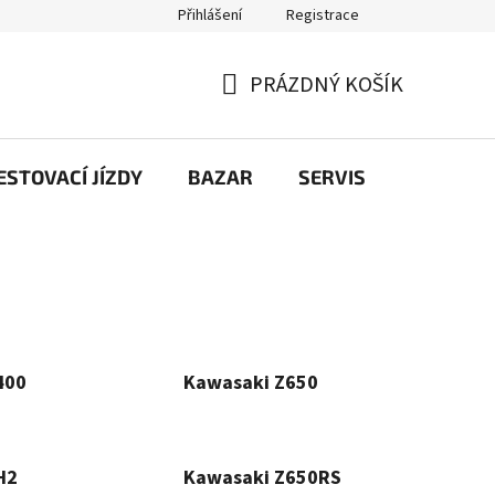
Přihlášení
Registrace
PRÁZDNÝ KOŠÍK
NÁKUPNÍ
KOŠÍK
STOVACÍ JÍZDY
BAZAR
SERVIS
Kontakt
400
Kawasaki Z650
H2
Kawasaki Z650RS