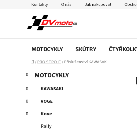
Přejít
Kontakty
O nás
Jak nakupovat
Obcho
na
obsah
MOTOCYKLY
SKÚTRY
ČTYŘKOLK
Domů
/
PRO STROJE
/
Přislušenství KAWASAKI
P
K
Přeskočit
MOTOCYKLY
a
kategorie
o
t
s
KAWASAKI
e
t
g
VOGE
r
o
a
r
Kove
i
n
e
Rally
n
í