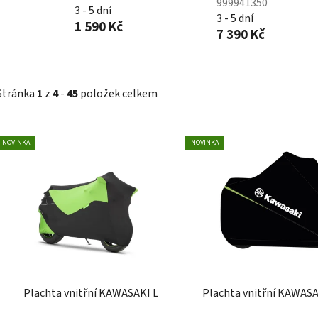
999941350
3 - 5 dní
3 - 5 dní
1 590 Kč
7 390 Kč
Stránka
1
z
4
-
45
položek celkem
V
NOVINKA
NOVINKA
ý
p
i
s
p
r
o
d
Plachta vnitřní KAWASAKI L
Plachta vnitřní KAWASA
u