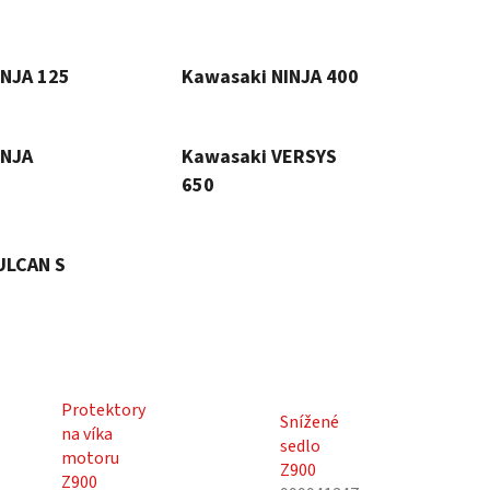
INJA 125
Kawasaki NINJA 400
INJA
Kawasaki VERSYS
650
ULCAN S
Protektory
Snížené
na víka
sedlo
motoru
Z900
Z900