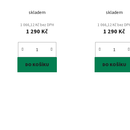
k
t
skladem
skladem
ů
1 066,12 Kč bez DPH
1 066,12 Kč bez DP
1 290 Kč
1 290 Kč
DO KOŠÍKU
DO KOŠÍKU