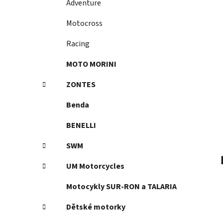
Adventure
p
a
Motocross
n
Racing
e
l
MOTO MORINI
ZONTES
Benda
BENELLI
SWM
UM Motorcycles
Motocykly SUR-RON a TALARIA
Dětské motorky