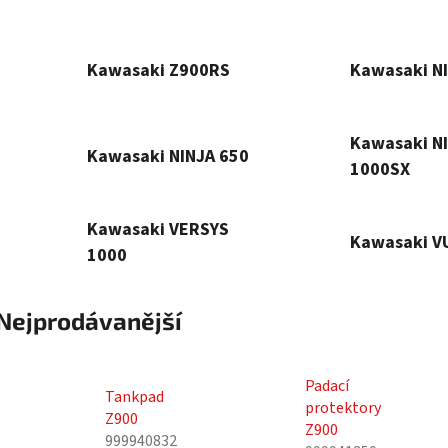
Kawasaki Z900RS
Kawasaki N
Kawasaki N
Kawasaki NINJA 650
1000SX
Kawasaki VERSYS
Kawasaki V
1000
Nejprodávanější
Padací
Tankpad
protektory
Z900
Z900
999940832