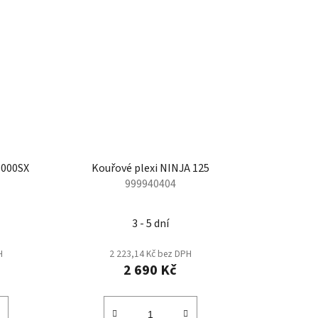
1000SX
Kouřové plexi NINJA 125
999940404
3 - 5 dní
H
2 223,14 Kč bez DPH
2 690 Kč