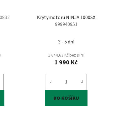
0832
Krytymotoru NINJA 1000SX
999940951
3 - 5 dní
H
1 644,63 Kč bez DPH
1 990 Kč
DO KOŠÍKU