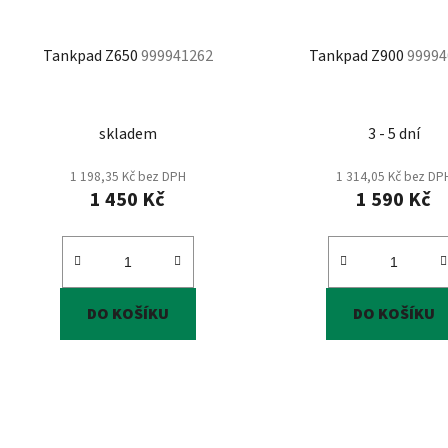
Tankpad Z650
999941262
Tankpad Z900
99994
skladem
3 - 5 dní
1 198,35 Kč bez DPH
1 314,05 Kč bez DP
1 450 Kč
1 590 Kč
DO KOŠÍKU
DO KOŠÍKU