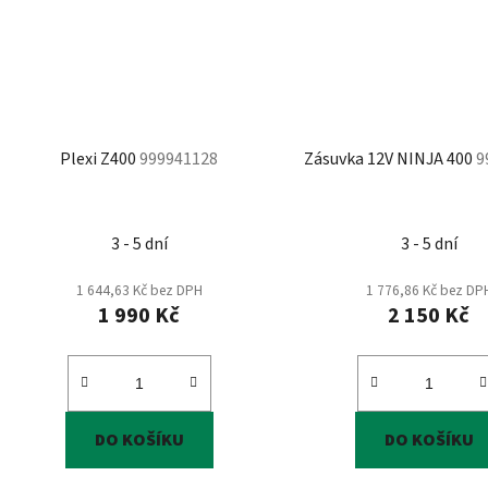
Plexi Z400
999941128
Zásuvka 12V NINJA 400
9
3 - 5 dní
3 - 5 dní
1 644,63 Kč bez DPH
1 776,86 Kč bez DP
1 990 Kč
2 150 Kč
DO KOŠÍKU
DO KOŠÍKU