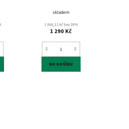
ů
skladem
H
1 066,12 Kč bez DPH
1 290 Kč
DO KOŠÍKU