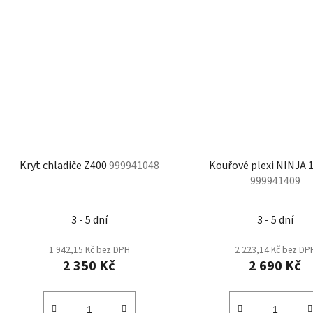
Kryt chladiče Z400
999941048
Kouřové plexi NINJA 
999941409
3 - 5 dní
3 - 5 dní
1 942,15 Kč bez DPH
2 223,14 Kč bez DP
2 350 Kč
2 690 Kč