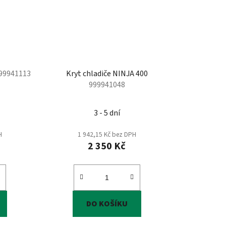
99941113
Kryt chladiče NINJA 400
999941048
3 - 5 dní
H
1 942,15 Kč bez DPH
2 350 Kč
DO KOŠÍKU