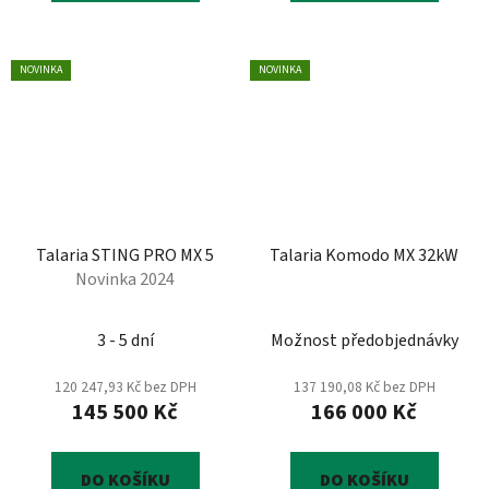
hvězdiček.
NOVINKA
NOVINKA
Talaria STING PRO MX 5
Talaria Komodo MX 32kW
Novinka 2024
Průměrné
3 - 5 dní
Možnost předobjednávky
hodnocení
produktu
120 247,93 Kč bez DPH
137 190,08 Kč bez DPH
145 500 Kč
166 000 Kč
je
2,0
z
DO KOŠÍKU
DO KOŠÍKU