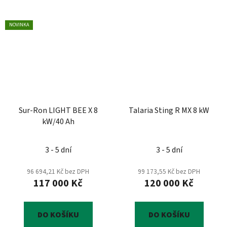
NOVINKA
Sur-Ron LIGHT BEE X 8
Talaria Sting R MX 8 kW
kW/40 Ah
Průměrné
3 - 5 dní
3 - 5 dní
hodnocení
produktu
96 694,21 Kč bez DPH
99 173,55 Kč bez DPH
117 000 Kč
120 000 Kč
je
5,0
z
DO KOŠÍKU
DO KOŠÍKU
5