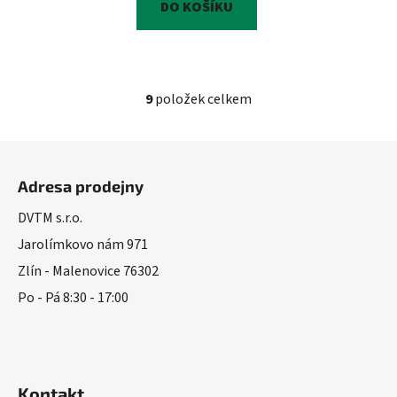
DO KOŠÍKU
9
položek celkem
O
v
l
Z
á
á
d
Adresa prodejny
p
a
a
DVTM s.r.o.
c
t
í
Jarolímkovo nám 971
í
p
Zlín - Malenovice 76302
r
Po - Pá 8:30 - 17:00
v
k
y
v
ý
Kontakt