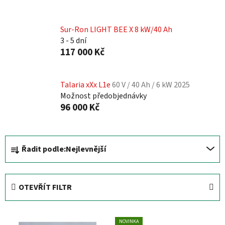
Sur-Ron LIGHT BEE X 8 kW/40 Ah
3 - 5 dní
117 000 Kč
Talaria xXx L1e
60 V / 40 Ah / 6 kW 2025
Možnost předobjednávky
96 000 Kč
Ř
Řadit podle:
Nejlevnější
a
z
e
OTEVŘÍT FILTR
n
í
V
p
NOVINKA