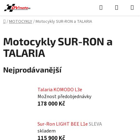
Přejít
Hledat
NÁKUPN
na
KOŠÍK
obsah
Domů
/
MOTOCYKLY
/
Motocykly SUR-RON a TALARIA
Motocykly SUR-RON a
TALARIA
Nejprodávanější
Talaria KOMODO L3e
Možnost předobjednávky
178 000 Kč
Sur-Ron LIGHT BEE L1e
SLEVA
skladem
115 900 Kč