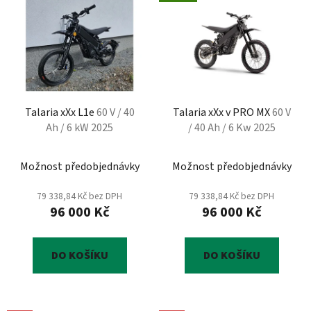
ý
r
p
o
i
d
s
u
p
k
r
t
Talaria xXx L1e
60 V / 40
Talaria xXx v PRO MX
60 V
o
ů
Ah / 6 kW 2025
/ 40 Ah / 6 Kw 2025
d
u
Možnost předobjednávky
Možnost předobjednávky
k
t
79 338,84 Kč bez DPH
79 338,84 Kč bez DPH
ů
96 000 Kč
96 000 Kč
DO KOŠÍKU
DO KOŠÍKU