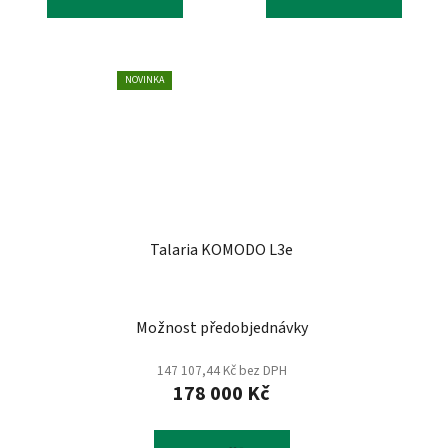
5
hvězdiček.
NOVINKA
Talaria KOMODO L3e
Možnost předobjednávky
147 107,44 Kč bez DPH
178 000 Kč