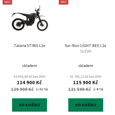
AKCE
AKCE
Talaria STING L1e
Sur-Ron LIGHT BEE L1e
SLEVA
skladem
skladem
94 958,68 Kč bez DPH
95 785,12 Kč bez DPH
114 900 Kč
115 900 Kč
129 900 Kč
121 500 Kč
(–11 %)
(–4 %)
DO KOŠÍKU
DO KOŠÍKU