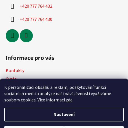
+420 777 764 432
+420 777 764 430
Informace pro vás
Kontakty
O nás
K personalizaci obsahu a reklam, poskytování funkcí
Jak nakupovat
sociálních médií a analýze naší návštěvnosti využíváme
Obchodní podmínky
soubory cookies. Více informací
zde
.
Podmínky ochrany osobních údajů
Nastavení
Vytvořil Shoptet