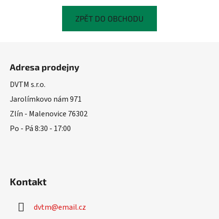
ZPĚT DO OBCHODU
Z
á
Adresa prodejny
p
a
DVTM s.r.o.
t
Jarolímkovo nám 971
í
Zlín - Malenovice 76302
Po - Pá 8:30 - 17:00
Kontakt
dvtm
@
email.cz