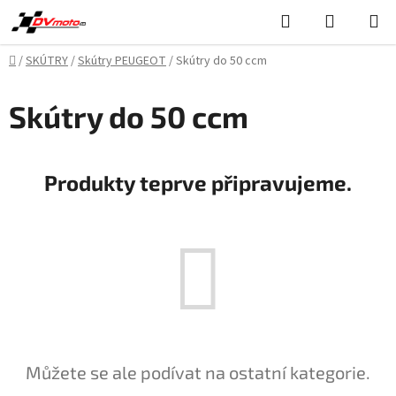
Přejít
Hledat
NÁKUPN
na
KOŠÍK
obsah
Domů
/
SKÚTRY
/
Skútry PEUGEOT
/
Skútry do 50 ccm
Skútry do 50 ccm
Produkty teprve připravujeme.
Můžete se ale podívat na ostatní kategorie.