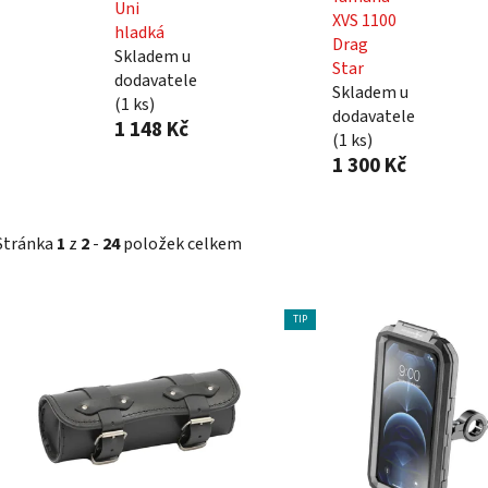
Uni
XVS 1100
hladká
Drag
Skladem u
Star
dodavatele
Skladem u
(
1 ks
)
dodavatele
1 148 Kč
(
1 ks
)
1 300 Kč
Stránka
1
z
2
-
24
položek celkem
V
TIP
ý
p
i
s
p
r