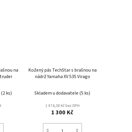
rašnou na
Kožený pás TechStar s brašnou na
ntruder
nádrž Yamaha XV 535 Virago
e
(
2 ks
)
Skladem u dodavatele
(
5 ks
)
H
1 074,38 Kč bez DPH
1 300 Kč