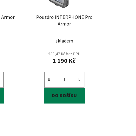
u
k
Pouzdro INTERPHONE Armor
Pouzdro INTERPHONE Pro
t
Armor
ů
skladem
983,47 Kč bez DPH
1 190 Kč
DO KOŠÍKU