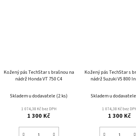
Kožený pás TechStar s brašnou na
Kožený pás TechStar s b
nádrž Honda VT 750 C4
nádrž Suzuki VS 800 I
Skladem u dodavatele
(
2 ks
)
Skladem u dodavatel
1 074,38 Kč bez DPH
1 074,38 Kč bez DP
1 300 Kč
1 300 Kč