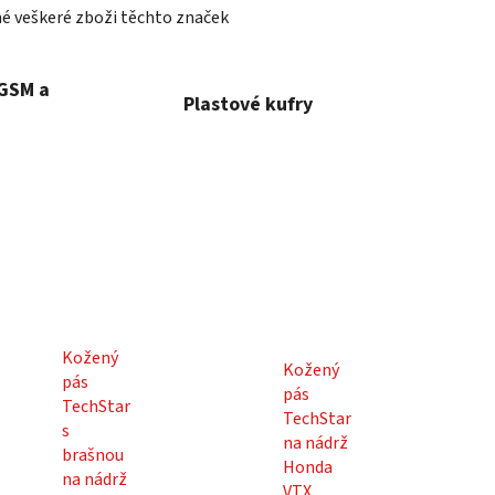
né veškeré zboži těchto značek
 GSM a
Plastové kufry
Kožený
Kožený
pás
pás
TechStar
TechStar
s
na nádrž
brašnou
Honda
na nádrž
VTX