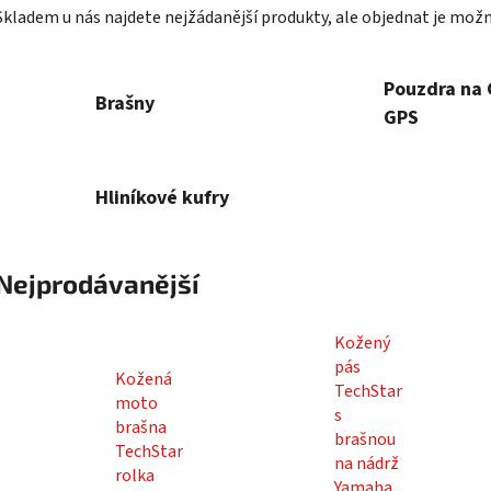
Skladem u nás najdete nejžádanější produkty, ale objednat je mož
Pouzdra na
Brašny
GPS
Hliníkové kufry
Nejprodávanější
Kožený
pás
Kožená
TechStar
moto
s
brašna
brašnou
TechStar
na nádrž
rolka
Yamaha