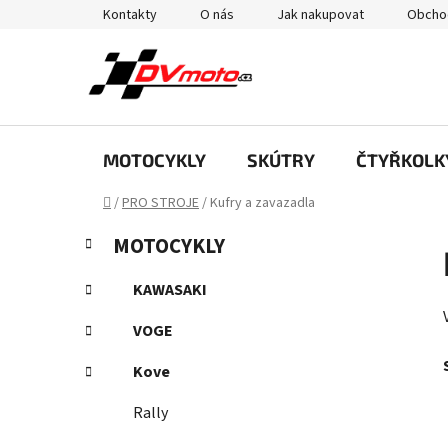
Přejít
Kontakty
O nás
Jak nakupovat
Obcho
na
obsah
MOTOCYKLY
SKÚTRY
ČTYŘKOLK
Domů
/
PRO STROJE
/
Kufry a zavazadla
P
K
Přeskočit
MOTOCYKLY
a
kategorie
o
t
s
KAWASAKI
e
t
g
VOGE
r
o
a
r
Kove
i
n
e
Rally
n
í