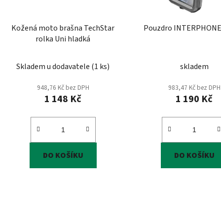
o
d
Kožená moto brašna TechStar
u
rolka Uni hladká
k
t
Skladem u dodavatele
(
1 ks
)
skladem
ů
948,76 Kč bez DPH
983,47 Kč bez DPH
1 148 Kč
1 190 Kč
DO KOŠÍKU
DO KOŠÍKU