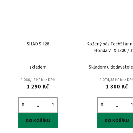
SHAD SH26
Kožený pás TechStar n
Honda VTX 1300 / 
skladem
Skladem u dodavatel
1 066,12 Kč bez DPH
1 074,38 Kč bez DP
1 290 Kč
1 300 Kč
DO KOŠÍKU
DO KOŠÍKU