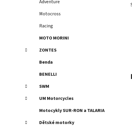
Adventure
p
a
Motocross
n
Racing
e
l
MOTO MORINI
ZONTES
Benda
BENELLI
SWM
UM Motorcycles
Motocykly SUR-RON a TALARIA
Dětské motorky