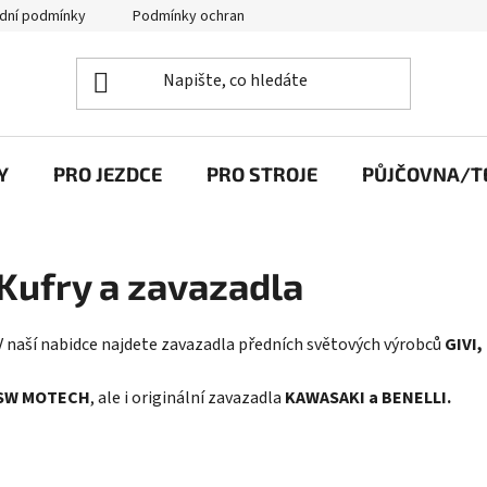
dní podmínky
Podmínky ochrany osobních údajů
Y
PRO JEZDCE
PRO STROJE
PŮJČOVNA/TE
Kufry a zavazadla
V naší nabidce najdete zavazadla předních světových výrobců
GIVI
SW MOTECH
, ale i originální zavazadla
KAWASAKI a BENELLI.