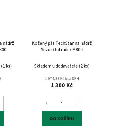
a nádrž
Kožený pás TechStar na nádrž
1800
Suzuki Intruder M800
e
(
1 ks
)
Skladem u dodavatele
(
2 ks
)
H
1 074,38 Kč bez DPH
1 300 Kč
DO KOŠÍKU