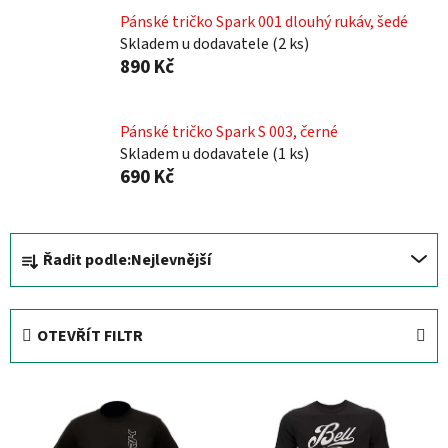
Pánské tričko Spark 001 dlouhý rukáv, šedé
Skladem u dodavatele
(
2 ks
)
890 Kč
Pánské tričko Spark S 003, černé
Skladem u dodavatele
(
1 ks
)
690 Kč
Ř
Řadit podle:
Nejlevnější
a
z
e
OTEVŘÍT FILTR
n
í
V
p
ý
r