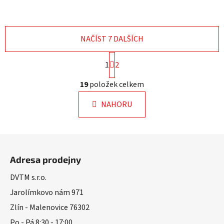
NAČÍST 7 DALŠÍCH
S
1
2
t
r
O
19
položek celkem
á
v
n
l
k
NAHORU
á
o
d
v
a
á
Z
n
c
á
í
í
Adresa prodejny
p
p
r
a
DVTM s.r.o.
v
t
Jarolímkovo nám 971
k
í
Zlín - Malenovice 76302
y
v
Po - Pá 8:30 - 17:00