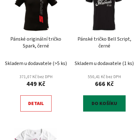
p
o
i
d
s
u
p
k
r
t
Pánské originální tričko
Pánské tričko Bell Script,
o
ů
Spark, černé
černé
d
u
Skladem u dodavatele
(
>5 ks
)
Skladem u dodavatele
(
1 ks
)
k
t
371,07 Kč bez DPH
550,41 Kč bez DPH
ů
449 Kč
666 Kč
DETAIL
DO KOŠÍKU