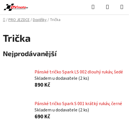
Přejít
Hledat
NÁKUPN
na
KOŠÍK
obsah
Domů
/
PRO JEZDCE
/
Doplňky
/
Trička
Trička
Nejprodávanější
Pánské tričko Spark LS 002 dlouhý rukáv, šedé
Skladem u dodavatele
(
2 ks
)
890 Kč
Pánské tričko Spark S 001 krátký rukáv, černé
Skladem u dodavatele
(
2 ks
)
690 Kč