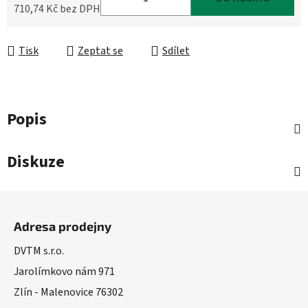
710,74 Kč bez DPH
Měrná cena:
Tisk
Zeptat se
Sdílet
Popis
Diskuze
Z
á
Adresa prodejny
p
a
DVTM s.r.o.
t
Jarolímkovo nám 971
í
Zlín - Malenovice 76302