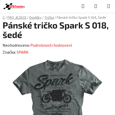
Přejít
Hledat
NÁKUPN
na
KOŠÍK
obsah
Domů
/
PRO JEZDCE
/
Doplňky
/
Trička
/
Pánské tričko Spark S 018, šedé
Pánské tričko Spark S 018,
šedé
Průměrné
Neohodnoceno
Podrobnosti hodnocení
hodnocení
Značka:
SPARK
produktu
je
0,0
z
5
hvězdiček.