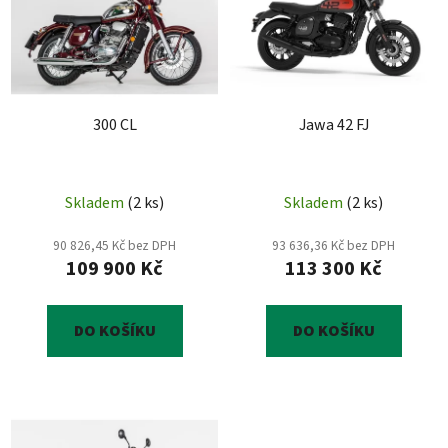
p
o
i
d
s
u
p
k
r
t
300 CL
Jawa 42 FJ
o
ů
d
u
Skladem
(
2 ks
)
Skladem
(
2 ks
)
k
t
90 826,45 Kč bez DPH
93 636,36 Kč bez DPH
ů
109 900 Kč
113 300 Kč
DO KOŠÍKU
DO KOŠÍKU