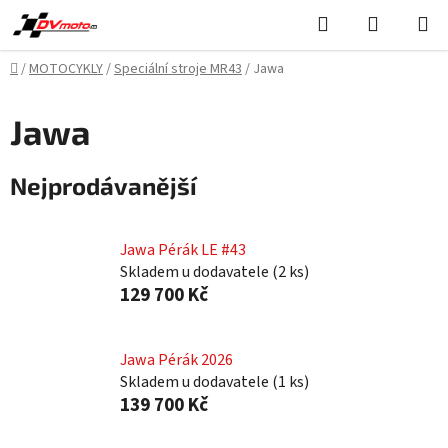
Přejít
Hledat
NÁKUPN
na
KOŠÍK
obsah
Domů
/
MOTOCYKLY
/
Speciální stroje MR43
/
Jawa
Jawa
Nejprodávanější
Jawa Pérák LE #43
Skladem u dodavatele
(
2 ks
)
129 700 Kč
Jawa Pérák 2026
Skladem u dodavatele
(
1 ks
)
139 700 Kč