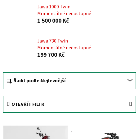
Jawa 1000 Twin
Momentálně nedostupné
1 500 000 Kč
Jawa 730 Twin
Momentálně nedostupné
199 700 Kč
Ř
Řadit podle:
Nejlevnější
a
z
e
OTEVŘÍT FILTR
n
í
V
p
ý
r