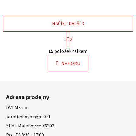
NAČÍST DALŠÍ 3
S
1
2
t
r
O
15
položek celkem
á
v
n
l
k
NAHORU
á
o
d
v
a
á
Z
n
c
á
í
í
Adresa prodejny
p
p
r
a
DVTM s.r.o.
v
t
Jarolímkovo nám 971
k
í
Zlín - Malenovice 76302
y
v
Po - Pá 8:30 - 17:00