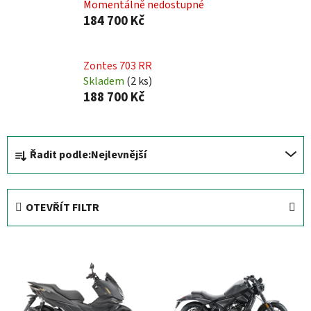
Momentálně nedostupné
184 700 Kč
Zontes 703 RR
Skladem
(
2 ks
)
188 700 Kč
Ř
Řadit podle:
Nejlevnější
a
z
e
OTEVŘÍT FILTR
n
í
V
p
ý
r
p
o
i
d