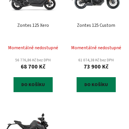
s
u
p
k
r
t
Zontes 125 Xero
Zontes 125 Custom
o
ů
d
u
Momentálně nedostupné
Momentálně nedostupné
k
t
56 776,86 Kč bez DPH
61 074,38 Kč bez DPH
ů
68 700 Kč
73 900 Kč
DO KOŠÍKU
DO KOŠÍKU