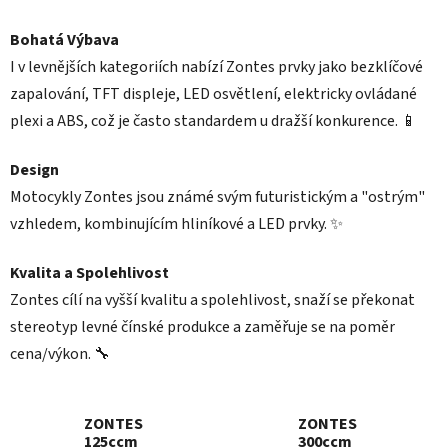
Bohatá Výbava
I v levnějších kategoriích nabízí Zontes prvky jako bezklíčové
zapalování, TFT displeje, LED osvětlení, elektricky ovládané
plexi a ABS, což je často standardem u dražší konkurence. 📱
Design
Motocykly Zontes jsou známé svým futuristickým a "ostrým"
vzhledem, kombinujícím hliníkové a LED prvky. ✨
Kvalita a Spolehlivost
Zontes cílí na vyšší kvalitu a spolehlivost, snaží se překonat
stereotyp levné čínské produkce a zaměřuje se na poměr
cena/výkon. 🔧
ZONTES
ZONTES
125ccm
300ccm