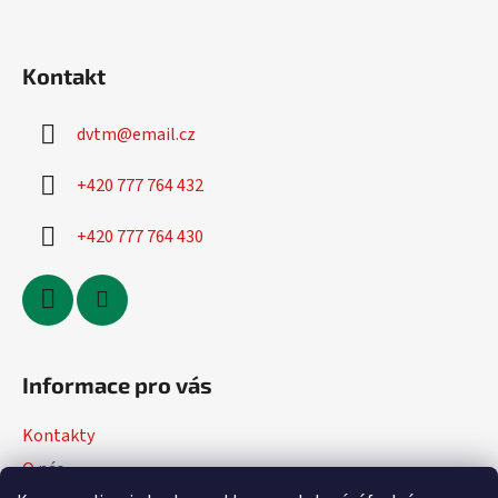
i
s
u
Kontakt
dvtm
@
email.cz
+420 777 764 432
+420 777 764 430
Informace pro vás
Kontakty
O nás