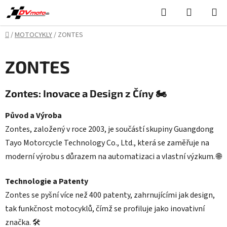
Přejít
Hledat
NÁKUPN
na
KOŠÍK
obsah
Domů
/
MOTOCYKLY
/
ZONTES
ZONTES
Zontes: Inovace a Design z Číny 🏍️
Původ a Výroba
Zontes, založený v roce 2003, je součástí skupiny Guangdong
Tayo Motorcycle Technology Co., Ltd., která se zaměřuje na
moderní výrobu s důrazem na automatizaci a vlastní výzkum. 🌐
Technologie a Patenty
Zontes se pyšní více než 400 patenty, zahrnujícími jak design,
tak funkčnost motocyklů, čímž se profiluje jako inovativní
značka. 🛠️