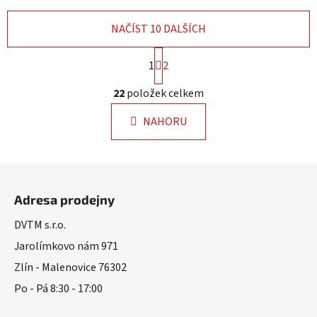
NAČÍST 10 DALŠÍCH
S
1
2
t
r
O
22
položek celkem
á
v
n
l
k
NAHORU
á
o
d
v
a
á
Z
n
c
á
í
í
Adresa prodejny
p
p
r
a
DVTM s.r.o.
v
t
Jarolímkovo nám 971
k
í
Zlín - Malenovice 76302
y
v
Po - Pá 8:30 - 17:00
ý
p