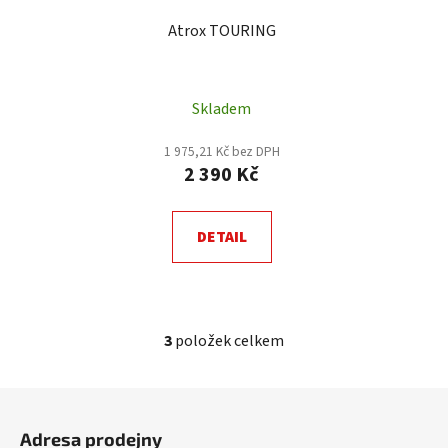
Atrox TOURING
Skladem
1 975,21 Kč bez DPH
2 390 Kč
DETAIL
3
položek celkem
O
v
l
Z
á
á
d
Adresa prodejny