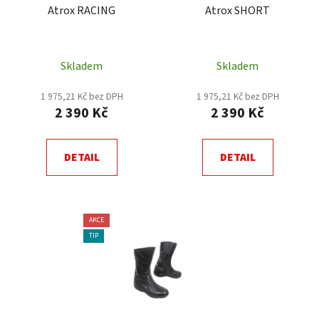
Atrox RACING
Atrox SHORT
o
ů
d
u
Skladem
Skladem
k
t
1 975,21 Kč bez DPH
1 975,21 Kč bez DPH
ů
2 390 Kč
2 390 Kč
DETAIL
DETAIL
AKCE
TIP