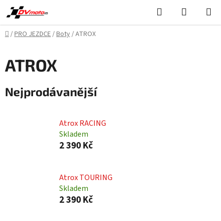
Přejít
Hledat
NÁKUPN
na
KOŠÍK
obsah
Domů
/
PRO JEZDCE
/
Boty
/
ATROX
ATROX
Nejprodávanější
Atrox RACING
Skladem
2 390 Kč
Atrox TOURING
Skladem
2 390 Kč