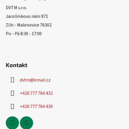
p
a
a
DVTM s.r.o.
c
t
í
Jarolímkovo nám 971
í
p
Zlín - Malenovice 76302
r
Po - Pá 8:30 - 17:00
v
k
y
v
ý
Kontakt
p
i
s
dvtm
@
email.cz
u
+420 777 764 432
+420 777 764 430