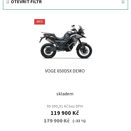
OTEVŘÍT FILTR
n
í
V
p
AKCE
ý
r
p
o
i
d
s
u
p
k
r
t
VOGE 650DSX DEMO
o
ů
d
u
skladem
k
t
99 090,91 Kč bez DPH
ů
119 900 Kč
179 900 Kč
(–33 %)