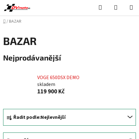
Přejít
Hledat
NÁKUPN
na
KOŠÍK
obsah
Domů
/
BAZAR
BAZAR
Nejprodávanější
VOGE 650DSX DEMO
skladem
119 900 Kč
Ř
Řadit podle:
Nejlevnější
a
z
e