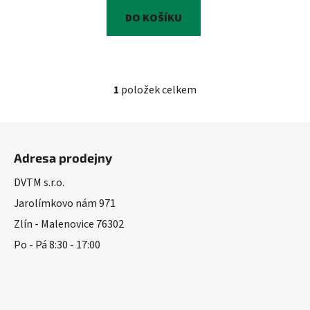
DO KOŠÍKU
1
položek celkem
O
v
l
Z
á
á
d
Adresa prodejny
p
a
a
DVTM s.r.o.
c
t
í
Jarolímkovo nám 971
í
p
Zlín - Malenovice 76302
r
Po - Pá 8:30 - 17:00
v
k
y
v