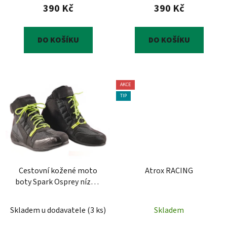
ů
390 Kč
390 Kč
DO KOŠÍKU
DO KOŠÍKU
AKCE
TIP
Cestovní kožené moto
Atrox RACING
boty Spark Osprey nízké,
černé-fluo
Skladem u dodavatele
(
3 ks
)
Skladem