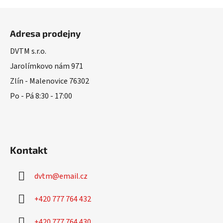
a
á
Z
n
c
á
í
í
Adresa prodejny
p
p
r
a
DVTM s.r.o.
v
t
Jarolímkovo nám 971
k
í
Zlín - Malenovice 76302
y
v
Po - Pá 8:30 - 17:00
ý
p
i
s
u
Kontakt
dvtm
@
email.cz
+420 777 764 432
+420 777 764 430