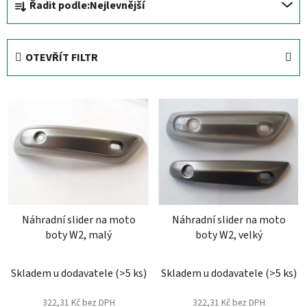
Řadit podle:
Nejlevnější
a
z
e
OTEVŘÍT FILTR
n
í
V
p
ý
r
p
o
i
d
s
u
p
k
r
t
Náhradní slider na moto
Náhradní slider na moto
o
ů
boty W2, malý
boty W2, velký
d
u
Skladem u dodavatele
(
>5 ks
)
Skladem u dodavatele
(
>5 ks
)
k
t
322,31 Kč bez DPH
322,31 Kč bez DPH