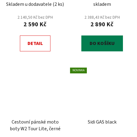
Skladem u dodavatele
(
2 ks
)
skladem
2 140,50 Kč bez DPH
2 388,43 Kč bez DPH
2 590 Kč
2 890 Kč
DETAIL
DO KOŠÍKU
NOVINKA
Cestovní pánské moto
Sidi GAS black
boty W2 Tour Lite, černé