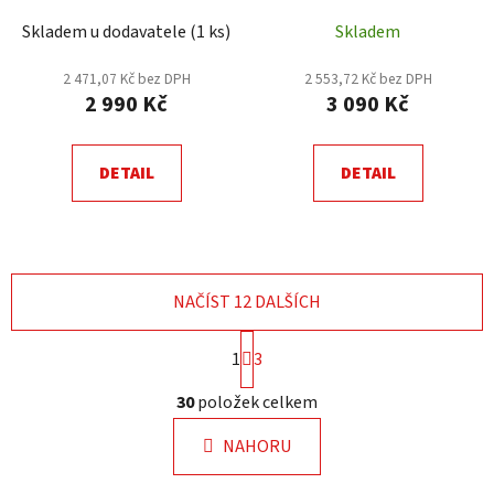
Skladem u dodavatele
(
1 ks
)
Skladem
2 471,07 Kč bez DPH
2 553,72 Kč bez DPH
2 990 Kč
3 090 Kč
DETAIL
DETAIL
NAČÍST 12 DALŠÍCH
S
1
3
t
r
O
30
položek celkem
á
v
n
l
k
NAHORU
á
o
d
v