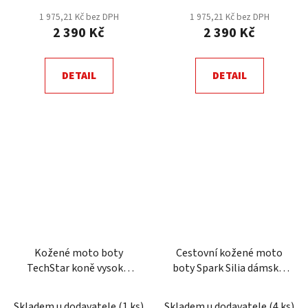
1 975,21 Kč bez DPH
1 975,21 Kč bez DPH
2 390 Kč
2 390 Kč
DETAIL
DETAIL
Kožené moto boty
Cestovní kožené moto
TechStar koně vysoké,
boty Spark Silia dámské,
černé
černo-růžové
Skladem u dodavatele
(
1 ks
)
Skladem u dodavatele
(
4 ks
)