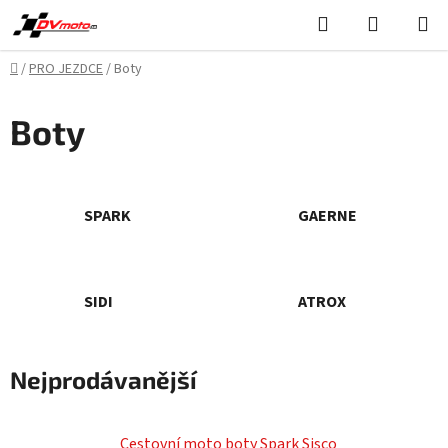
Přejít
Hledat
NÁKUPN
na
KOŠÍK
obsah
Domů
/
PRO JEZDCE
/
Boty
Boty
SPARK
GAERNE
SIDI
ATROX
Nejprodávanější
Cestovní moto boty Spark Sisco