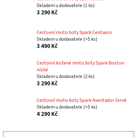
Skladem u dodavatele
(
1 ks
)
3 290 Kč
Cestovní moto boty Spark Centauro
Skladem u dodavatele
(
>5 ks
)
3 490 Kč
Cestovní kožené moto boty Spark Boston
nízké
Skladem u dodavatele
(
2 ks
)
3 290 Kč
Cestovní moto boty Spark Aventador černé
Skladem u dodavatele
(
>5 ks
)
4 290 Kč
Ř