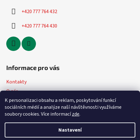
+420 777 764 432
+420 777 764 430
Informace pro vás
Kontakty
O nás
K personalizaci obsahu a reklam, poskytování funkcí
Jak nakupovat
sociálních médií a analýze naší návštěvnosti využíváme
Obchodní podmínky
soubory cookies. Více informací
zde
.
Podmínky ochrany osobních údajů
Nastavení