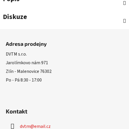
Diskuze
Z
á
Adresa prodejny
p
a
DVTM s.r.o.
t
Jarolímkovo nám 971
í
Zlín - Malenovice 76302
Po - Pá 8:30 - 17:00
Kontakt
dvtm
@
email.cz