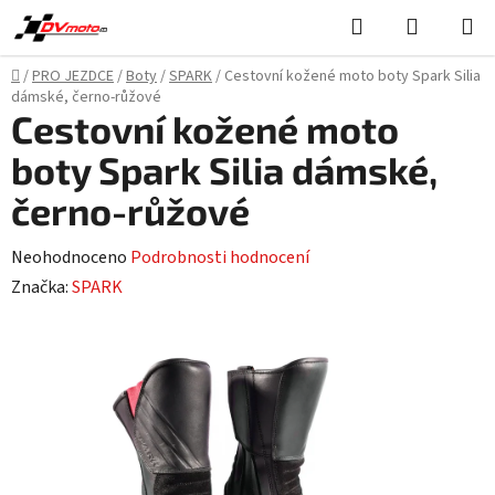
Přejít
Hledat
NÁKUPN
na
KOŠÍK
obsah
Domů
/
PRO JEZDCE
/
Boty
/
SPARK
/
Cestovní kožené moto boty Spark Silia
dámské, černo-růžové
Cestovní kožené moto
boty Spark Silia dámské,
černo-růžové
Průměrné
Neohodnoceno
Podrobnosti hodnocení
hodnocení
Značka:
SPARK
produktu
je
0,0
z
5
hvězdiček.