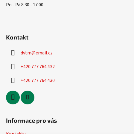
r
Po - Pá 8:30 - 17:00
v
k
y
v
ý
Kontakt
p
i
s
dvtm
@
email.cz
u
+420 777 764 432
+420 777 764 430
Informace pro vás