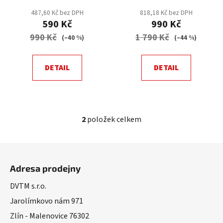
t
487,60 Kč bez DPH
818,18 Kč bez DPH
ů
590 Kč
990 Kč
990 Kč
1 790 Kč
(–40 %)
(–44 %)
DETAIL
DETAIL
2
položek celkem
O
v
l
Z
á
á
d
Adresa prodejny
p
a
a
DVTM s.r.o.
c
t
í
Jarolímkovo nám 971
í
p
Zlín - Malenovice 76302