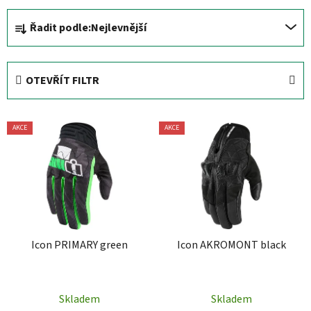
Ř
Řadit podle:
Nejlevnější
a
z
e
OTEVŘÍT FILTR
n
í
V
p
AKCE
AKCE
ý
r
p
o
i
d
s
u
p
k
r
t
Icon PRIMARY green
Icon AKROMONT black
o
ů
d
u
Skladem
Skladem
k