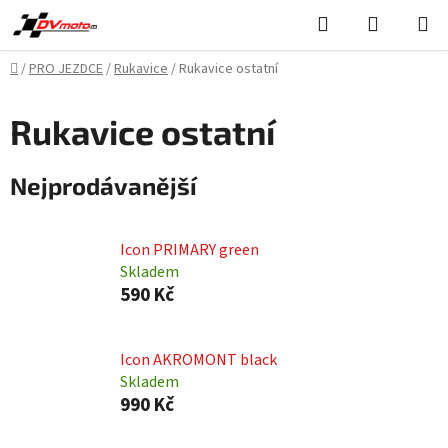
Přejít
Hledat
NÁKUPN
na
KOŠÍK
obsah
Domů
/
PRO JEZDCE
/
Rukavice
/
Rukavice ostatní
Rukavice ostatní
Nejprodávanější
Icon PRIMARY green
Skladem
590 Kč
Icon AKROMONT black
Skladem
990 Kč