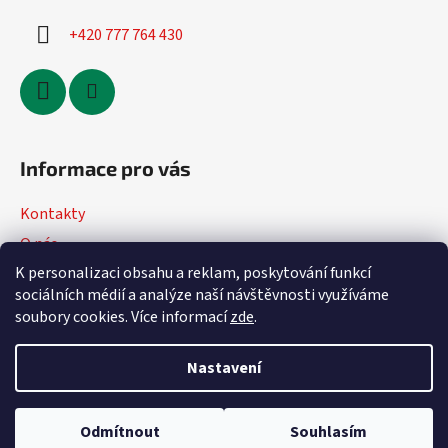
+420 777 764 430
Informace pro vás
Kontakty
O nás
K personalizaci obsahu a reklam, poskytování funkcí
Jak nakupovat
sociálních médií a analýze naší návštěvnosti využíváme
Obchodní podmínky
soubory cookies. Více informací
zde
.
Podmínky ochrany osobních údajů
Nastavení
Vytvořil Shoptet
Odmítnout
Souhlasím
Copyright 2026
DVmoto
. Všechna práva vyhrazena.
Upravit