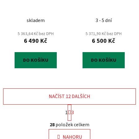
skladem
3 - 5 dní
5 363,64 Kč bez DPH
5 371,90 Kč bez DPH
6 490 Kč
6 500 Kč
DO KOŠÍKU
DO KOŠÍKU
NAČÍST 12 DALŠÍCH
S
1
3
t
r
O
28
položek celkem
á
v
n
l
k
NAHORU