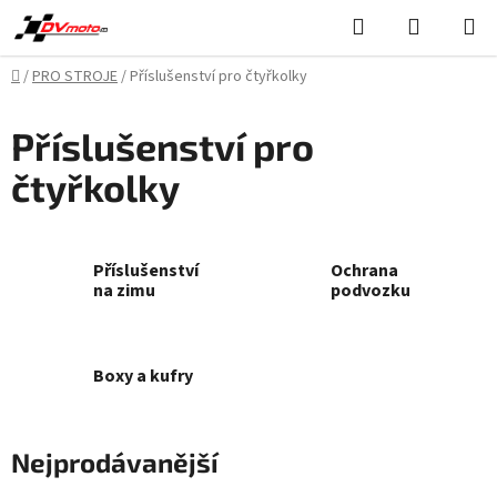
Přejít
Hledat
NÁKUPN
na
KOŠÍK
obsah
Domů
/
PRO STROJE
/
Příslušenství pro čtyřkolky
Příslušenství pro
čtyřkolky
Příslušenství
Ochrana
na zimu
podvozku
Boxy a kufry
Nejprodávanější