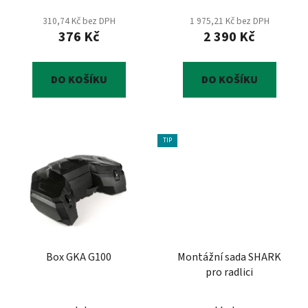
t
310,74 Kč bez DPH
1 975,21 Kč bez DPH
ů
376 Kč
2 390 Kč
DO KOŠÍKU
DO KOŠÍKU
TIP
Box GKA G100
Montážní sada SHARK
pro radlici