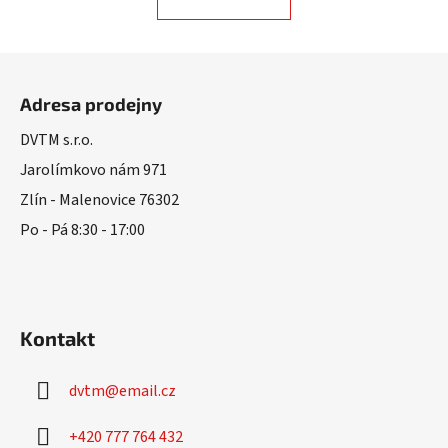
á
o
d
v
a
á
Z
n
c
á
í
í
Adresa prodejny
p
p
r
a
DVTM s.r.o.
v
t
Jarolímkovo nám 971
k
í
Zlín - Malenovice 76302
y
v
Po - Pá 8:30 - 17:00
ý
p
i
s
u
Kontakt
dvtm
@
email.cz
+420 777 764 432