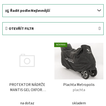
Ř
Řadit podle:
Nejlevnější
a
z
e
OTEVŘÍT FILTR
n
í
V
p
NOVINKA
ý
r
p
o
i
d
s
u
p
k
r
t
PROTEKTOR NÁDRŽE
Plachta Metropolis
o
ů
MANTIS GEL OXFORD
plachta
d
(ČERNÝ, GELOVÝ)
u
Protektor
na dotaz
skladem
k