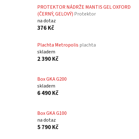
PROTEKTOR NÁDRŽE MANTIS GEL OXFORD
(ČERNÝ, GELOVÝ)
Protektor
na dotaz
376 Kč
Plachta Metropolis
plachta
skladem
2 390 Kč
Box GKA G200
skladem
6 490 Kč
Box GKA G100
na dotaz
5 790 Kč