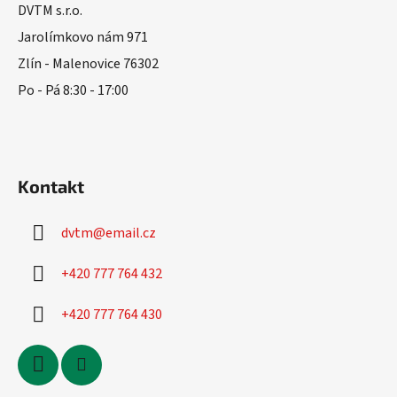
r
a
DVTM s.r.o.
v
t
Jarolímkovo nám 971
k
í
Zlín - Malenovice 76302
y
v
Po - Pá 8:30 - 17:00
ý
p
i
s
u
Kontakt
dvtm
@
email.cz
+420 777 764 432
+420 777 764 430