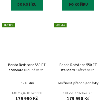
DO KOŠÍKU
DO KOŠÍKU
NOVINKA
NOVINKA
Benda Redstone 550 ET
Benda Redstone 550 ET
standard
Dlouhá verze
standard
Krátká verze
Standart, T3B, černá,
Standart, L7e, černá
oranžová, stříbrná
7 - 10 dní
Možnost předobjednávky
148 752,07 Kč bez DPH
148 752,07 Kč bez DPH
179 990 Kč
179 990 Kč