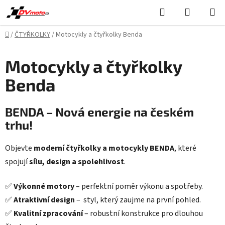
Přejít
Hledat
NÁKUPN
na
KOŠÍK
obsah
Domů
/
ČTYŘKOLKY
/
Motocykly a čtyřkolky Benda
Motocykly a čtyřkolky
Benda
BENDA – Nová energie na českém
trhu!
Objevte
moderní čtyřkolky a motocykly BENDA
, které
spojují
sílu, design a spolehlivost
.
✅
Výkonné motory
– perfektní poměr výkonu a spotřeby.
✅
Atraktivní design
– styl, který zaujme na první pohled.
✅
Kvalitní zpracování
– robustní konstrukce pro dlouhou