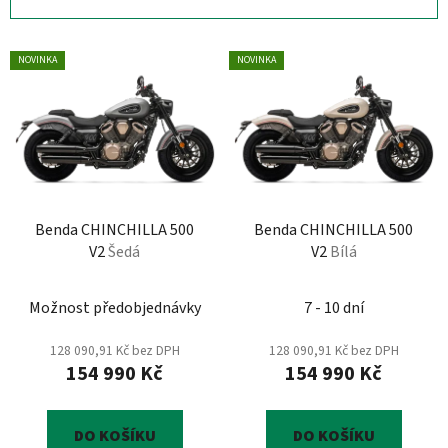
n
í
V
p
NOVINKA
NOVINKA
ý
r
p
o
i
d
s
u
p
k
r
t
Benda CHINCHILLA 500
Benda CHINCHILLA 500
o
ů
V2
Šedá
V2
Bílá
d
u
Možnost předobjednávky
7 - 10 dní
k
t
128 090,91 Kč bez DPH
128 090,91 Kč bez DPH
ů
154 990 Kč
154 990 Kč
DO KOŠÍKU
DO KOŠÍKU