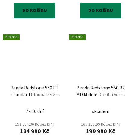
DO KOŠÍKU
DO KOŠÍKU
NOVINKA
NOVINKA
Benda Redstone 550 ET
Benda Redstone 550 R2
standard
Dlouhá verze
MD Middle
Dlouhá verze
Standart, L7e černá,
Middle, T3b černá,
oranžová, stříbrná
oranžová, stříbrná,
7 - 10 dní
skladem
černá, bílá
152 884,30 Kč bez DPH
165 280,99 Kč bez DPH
184 990 Kč
199 990 Kč