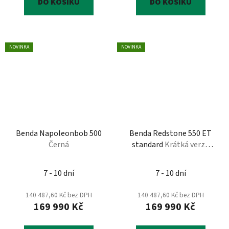
DO KOŠÍKU
DO KOŠÍKU
NOVINKA
NOVINKA
Benda Napoleonbob 500
Benda Redstone 550 ET
Černá
standard
Krátká verze
Standart, T3B, černá
7 - 10 dní
7 - 10 dní
140 487,60 Kč bez DPH
140 487,60 Kč bez DPH
169 990 Kč
169 990 Kč