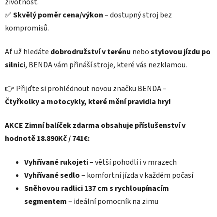
životnost.
✅
Skvělý poměr cena/výkon
– dostupný stroj bez
kompromisů.
Ať už hledáte
dobrodružství v terénu
nebo
stylovou jízdu po
silnici
, BENDA vám přináší stroje, které vás nezklamou.
👉 Přijďte si prohlédnout novou značku BENDA –
Čtyřkolky a motocykly, které mění pravidla hry!
AKCE Zimní balíček zdarma obsahuje příslušenství v
hodnotě 18.890Kč / 741€:
Vyhřívané rukojeti
– větší pohodlí i v mrazech
Vyhřívané sedlo
– komfortní jízda v každém počasí
Sněhovou radlici 137 cm s rychloupínacím
segmentem
– ideální pomocník na zimu