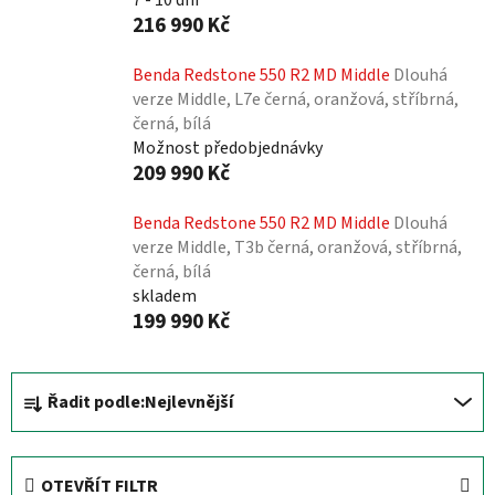
7 - 10 dní
216 990 Kč
Benda Redstone 550 R2 MD Middle
Dlouhá
verze Middle, L7e černá, oranžová, stříbrná,
černá, bílá
Možnost předobjednávky
209 990 Kč
Benda Redstone 550 R2 MD Middle
Dlouhá
verze Middle, T3b černá, oranžová, stříbrná,
černá, bílá
skladem
199 990 Kč
Ř
Řadit podle:
Nejlevnější
a
z
e
OTEVŘÍT FILTR