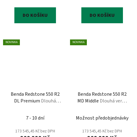
DO KOŠÍKU
DO KOŠÍKU
NOVINKA
NOVINKA
Benda Redstone 550 R2
Benda Redstone 550 R2
DL Premium
Dlouhá
MD Middle
Dlouhá verze
verze Premium , T3B,
Middle, L7e černá,
černá, oranžová,
oranžová, stříbrná,
7 - 10 dní
Možnost předobjednávky
stříbrná, černá, bílá
černá, bílá
173 545,45 Kč bez DPH
173 545,45 Kč bez DPH