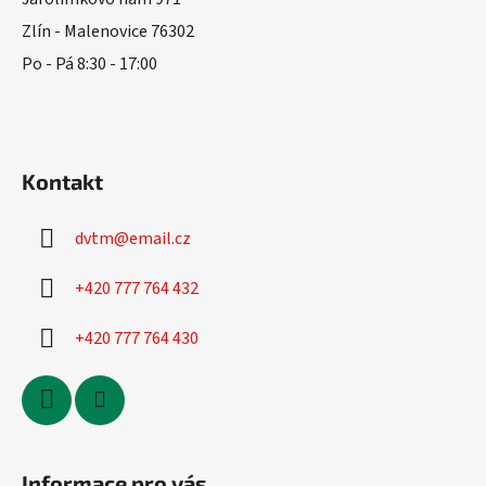
í
Zlín - Malenovice 76302
Po - Pá 8:30 - 17:00
Kontakt
dvtm
@
email.cz
+420 777 764 432
+420 777 764 430
Informace pro vás