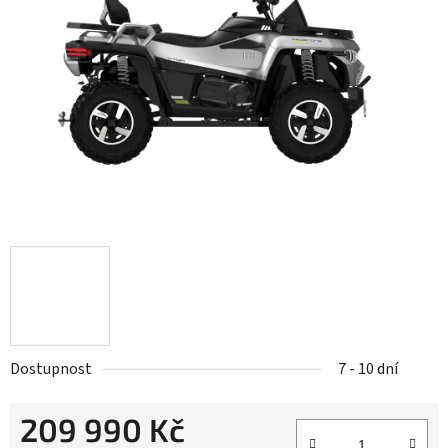
z
5
hvězdiček.
Dostupnost
7 - 10 dní
209 990 Kč