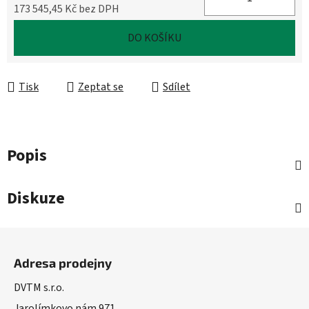
173 545,45 Kč bez DPH
Měrná cena:
DO KOŠÍKU
Tisk
Zeptat se
Sdílet
Popis
Diskuze
Z
á
Adresa prodejny
p
a
DVTM s.r.o.
t
Jarolímkovo nám 971