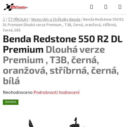
Přejít
Hledat
NÁKUPN
na
KOŠÍK
obsah
Domů
/
ČTYŘKOLKY
/
Motocykly a čtyřkolky Benda
/
Benda Redstone 550 R2
DL Premium
Dlouhá verze Premium , T3B, černá, oranžová, stříbrná,
černá, bílá
Benda Redstone 550 R2 DL
Premium
Dlouhá verze
Premium , T3B, černá,
oranžová, stříbrná, černá,
bílá
Průměrné
Neohodnoceno
Podrobnosti hodnocení
hodnocení
NOVINKA
produktu
je
0,0