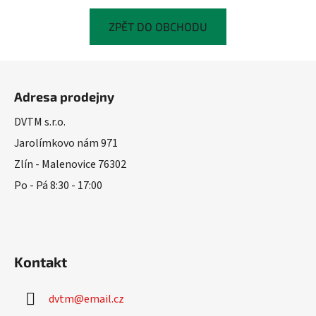
ZPĚT DO OBCHODU
Z
á
Adresa prodejny
p
a
DVTM s.r.o.
t
Jarolímkovo nám 971
í
Zlín - Malenovice 76302
Po - Pá 8:30 - 17:00
Kontakt
dvtm
@
email.cz