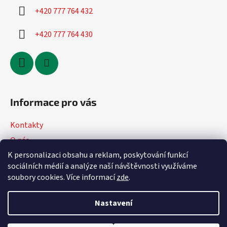
+420 777 764 432
+420 777 764 430
Informace pro vás
Kontakty
O nás
K personalizaci obsahu a reklam, poskytování funkcí
Jak nakupovat
sociálních médií a analýze naší návštěvnosti využíváme
Obchodní podmínky
soubory cookies. Více informací
zde
.
Podmínky ochrany osobních údajů
Nastavení
Vytvořil Shoptet