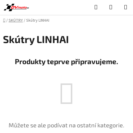
Přejít
Hledat
NÁKUPN
na
KOŠÍK
obsah
Domů
/
SKÚTRY
/
Skútry LINHAI
Skútry LINHAI
Produkty teprve připravujeme.
Můžete se ale podívat na ostatní kategorie.