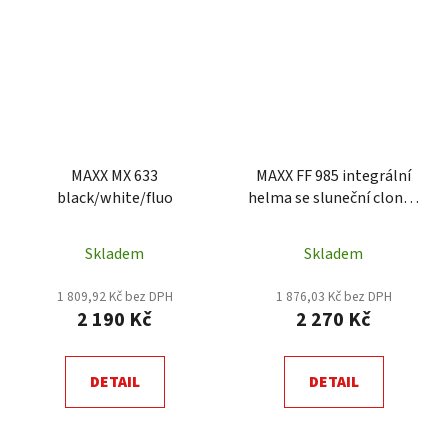
MAXX MX 633
MAXX FF 985 integrální
black/white/fluo
helma se sluneční clonou
černo stříbrná/bílá XXL
helma
Skladem
Skladem
1 809,92 Kč bez DPH
1 876,03 Kč bez DPH
2 190 Kč
2 270 Kč
DETAIL
DETAIL