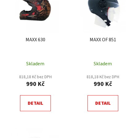
p
o
i
d
s
u
p
k
r
t
MAXX 630
MAXX OF 851
o
ů
d
u
Skladem
Skladem
k
t
818,18 Kč bez DPH
818,18 Kč bez DPH
ů
990 Kč
990 Kč
DETAIL
DETAIL