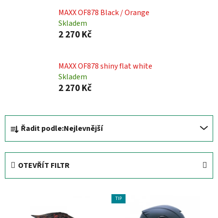
MAXX OF878 Black / Orange
Skladem
2 270 Kč
MAXX OF878 shiny flat white
Skladem
2 270 Kč
Ř
Řadit podle:
Nejlevnější
a
z
e
OTEVŘÍT FILTR
n
í
V
p
TIP
ý
r