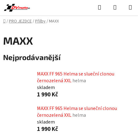
Přejít
Hledat
NÁKUPN
na
KOŠÍK
obsah
Domů
/
PRO JEZDCE
/
Přilby
/
MAXX
MAXX
Nejprodávanější
MAXX FF 965 Helma se slueční clonou
černozelená XXL
helma
skladem
1 990 Kč
MAXX FF 965 Helma se sluneční clonou
černozelená XXL
helma
skladem
1 990 Kč