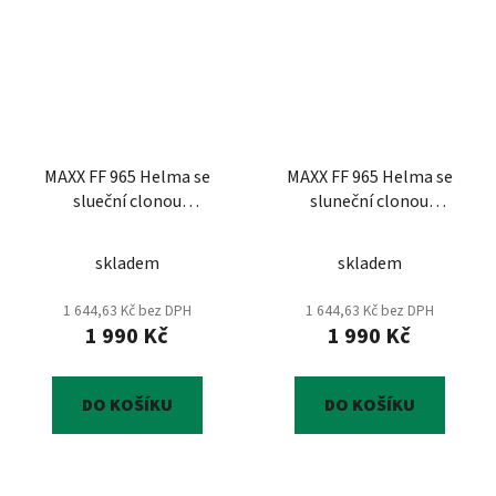
MAXX FF 965 Helma se
MAXX FF 965 Helma se
slueční clonou
sluneční clonou
černozelená XXL
helma
černozelená XXL
helma
skladem
skladem
1 644,63 Kč bez DPH
1 644,63 Kč bez DPH
1 990 Kč
1 990 Kč
DO KOŠÍKU
DO KOŠÍKU