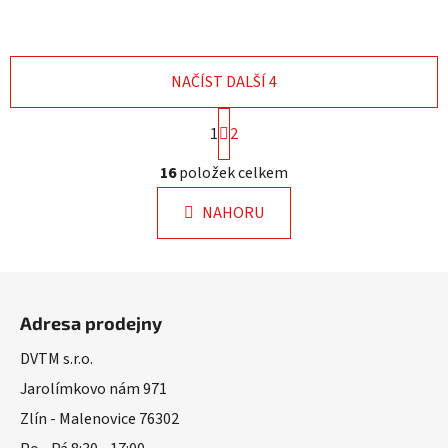
NAČÍST DALŠÍ 4
S
1
2
t
r
O
16
položek celkem
á
v
n
l
k
NAHORU
á
o
d
v
a
á
Z
n
c
á
í
í
Adresa prodejny
p
p
r
a
DVTM s.r.o.
v
t
Jarolímkovo nám 971
k
í
Zlín - Malenovice 76302
y
v