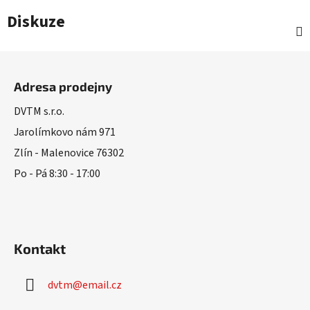
Diskuze
Z
á
Adresa prodejny
p
a
DVTM s.r.o.
t
Jarolímkovo nám 971
í
Zlín - Malenovice 76302
Po - Pá 8:30 - 17:00
Kontakt
dvtm
@
email.cz