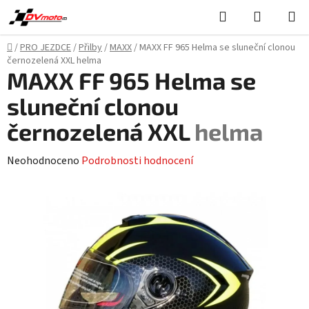
Přejít
Hledat
NÁKUPN
na
KOŠÍK
obsah
Domů
/
PRO JEZDCE
/
Přilby
/
MAXX
/
MAXX FF 965 Helma se sluneční clonou
černozelená XXL
helma
MAXX FF 965 Helma se
sluneční clonou
černozelená XXL
helma
Průměrné
Neohodnoceno
Podrobnosti hodnocení
hodnocení
produktu
je
0,0
z
5
hvězdiček.