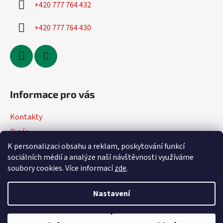
+420 777 764 432
+420 777 764 430
Informace pro vás
Kontakty
O nás
K personalizaci obsahu a reklam, poskytování funkcí
Jak nakupovat
sociálních médií a analýze naší návštěvnosti využíváme
Obchodní podmínky
soubory cookies. Více informací
zde
.
Podmínky ochrany osobních údajů
Nastavení
Vytvořil Shoptet