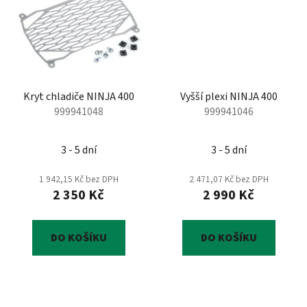
Kryt chladiče NINJA 400
Vyšší plexi NINJA 400
999941048
999941046
3 - 5 dní
3 - 5 dní
1 942,15 Kč bez DPH
2 471,07 Kč bez DPH
2 350 Kč
2 990 Kč
DO KOŠÍKU
DO KOŠÍKU