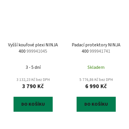
Vyšší kouřové plexi NINJA
Padací protektory NINJA
400
999941045
400
999941741
3 - 5 dní
Skladem
3 132,23 Kč bez DPH
5 776,86 Kč bez DPH
3 790 Kč
6 990 Kč
DO KOŠÍKU
DO KOŠÍKU