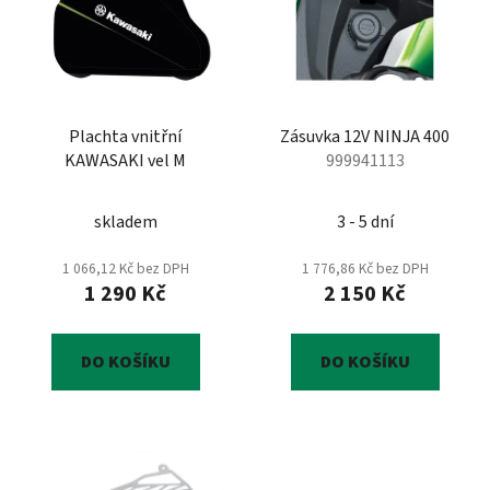
p
o
i
d
s
u
p
k
r
t
Plachta vnitřní
Zásuvka 12V NINJA 400
o
ů
KAWASAKI vel M
999941113
d
u
skladem
3 - 5 dní
k
t
1 066,12 Kč bez DPH
1 776,86 Kč bez DPH
ů
1 290 Kč
2 150 Kč
DO KOŠÍKU
DO KOŠÍKU