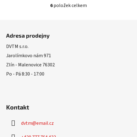
6
položek celkem
O
v
l
Z
á
á
d
Adresa prodejny
p
a
a
DVTM s.r.o.
c
t
í
Jarolímkovo nám 971
í
p
Zlín - Malenovice 76302
r
Po - Pá 8:30 - 17:00
v
k
y
v
ý
Kontakt
p
i
s
dvtm
@
email.cz
u