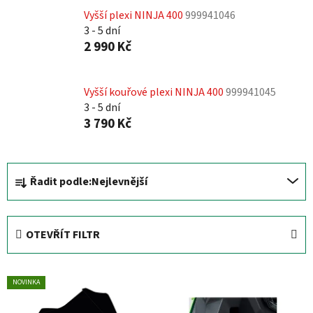
Vyšší plexi NINJA 400
999941046
3 - 5 dní
2 990 Kč
Vyšší kouřové plexi NINJA 400
999941045
3 - 5 dní
3 790 Kč
Ř
Řadit podle:
Nejlevnější
a
z
e
OTEVŘÍT FILTR
n
í
V
p
NOVINKA
ý
r