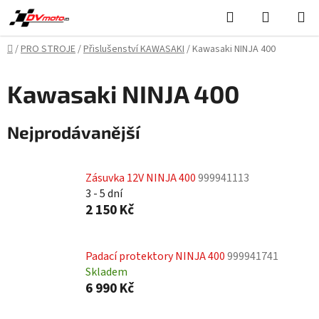
Přejít
Hledat
NÁKUPN
na
KOŠÍK
obsah
Domů
/
PRO STROJE
/
Přislušenství KAWASAKI
/
Kawasaki NINJA 400
Kawasaki NINJA 400
Nejprodávanější
Zásuvka 12V NINJA 400
999941113
3 - 5 dní
2 150 Kč
Padací protektory NINJA 400
999941741
Skladem
6 990 Kč