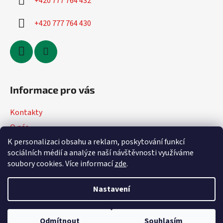
+420 777 764 432
+420 777 764 430
Informace pro vás
Kontakty
O nás
K personalizaci obsahu a reklam, poskytování funkcí
Jak nakupovat
sociálních médií a analýze naší návštěvnosti využíváme
Obchodní podmínky
soubory cookies. Více informací
zde
.
Podmínky ochrany osobních údajů
Nastavení
Vytvořil Shoptet
Odmítnout
Souhlasím