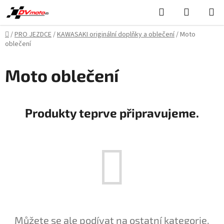
Přejít
Hledat
NÁKUPN
na
KOŠÍK
obsah
Domů
/
PRO JEZDCE
/
KAWASAKI originální doplňky a oblečení
/
Moto
oblečení
Moto oblečení
Produkty teprve připravujeme.
Můžete se ale podívat na ostatní kategorie.