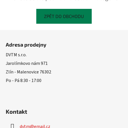
ZPĚT DO OBCHODU
Z
á
Adresa prodejny
p
a
DVTM s.r.o.
t
Jarolímkovo nám 971
í
Zlín - Malenovice 76302
Po - Pá 8:30 - 17:00
Kontakt
dvtm
@
email.cz