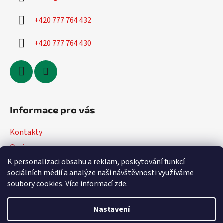
+420 777 764 432
+420 777 764 430
Informace pro vás
Kontakty
O nás
K personalizaci obsahu a reklam, poskytování funkcí
Jak nakupovat
sociálních médií a analýze naší návštěvnosti využíváme
Obchodní podmínky
soubory cookies. Více informací
zde
.
Podmínky ochrany osobních údajů
Nastavení