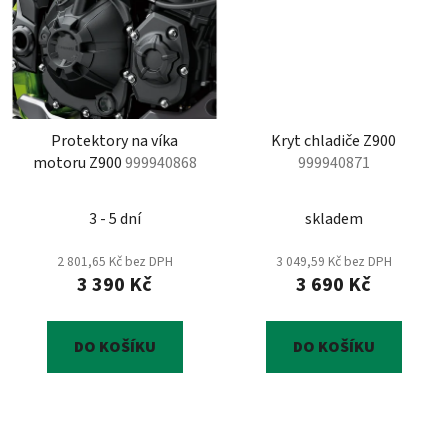
Protektory na víka
Kryt chladiče Z900
motoru Z900
999940868
999940871
3 - 5 dní
skladem
2 801,65 Kč bez DPH
3 049,59 Kč bez DPH
3 390 Kč
3 690 Kč
DO KOŠÍKU
DO KOŠÍKU