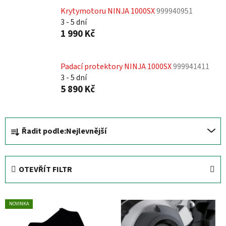
Krytymotoru NINJA 1000SX
999940951
3 - 5 dní
1 990 Kč
Padací protektory NINJA 1000SX
999941411
3 - 5 dní
5 890 Kč
Ř
Řadit podle:
Nejlevnější
a
z
e
OTEVŘÍT FILTR
n
í
V
p
NOVINKA
ý
r