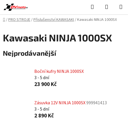
Přejít
Hledat
NÁKUPN
na
KOŠÍK
obsah
Domů
/
PRO STROJE
/
Přislušenství KAWASAKI
/
Kawasaki NINJA 1000SX
Kawasaki NINJA 1000SX
Nejprodávanější
Boční kufry NINJA 1000SX
3 - 5 dní
23 900 Kč
Zásuvka 12V NINJA 1000SX
999941413
3 - 5 dní
2 890 Kč