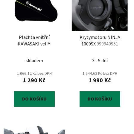
p
o
i
d
s
u
p
k
r
t
Plachta vnitřní
Krytymotoru NINJA
o
ů
KAWASAKI vel M
1000SX
999940951
d
u
skladem
3 - 5 dní
k
t
1 066,12 Kč bez DPH
1 644,63 Kč bez DPH
ů
1 290 Kč
1 990 Kč
DO KOŠÍKU
DO KOŠÍKU