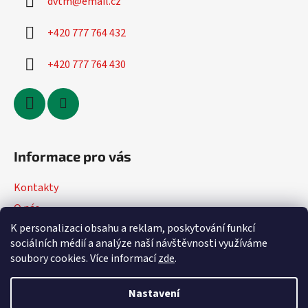
s
dvtm
@
email.cz
u
+420 777 764 432
+420 777 764 430
Informace pro vás
Kontakty
O nás
K personalizaci obsahu a reklam, poskytování funkcí
Jak nakupovat
sociálních médií a analýze naší návštěvnosti využíváme
Obchodní podmínky
soubory cookies. Více informací
zde
.
Podmínky ochrany osobních údajů
Nastavení