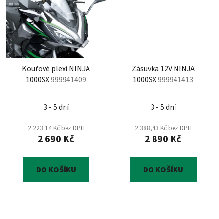
Kouřové plexi NINJA
Zásuvka 12V NINJA
1000SX
999941409
1000SX
999941413
3 - 5 dní
3 - 5 dní
2 223,14 Kč bez DPH
2 388,43 Kč bez DPH
2 690 Kč
2 890 Kč
DO KOŠÍKU
DO KOŠÍKU