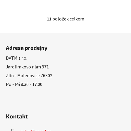
11
položek celkem
O
v
l
Z
á
á
d
Adresa prodejny
p
a
a
DVTM s.r.o.
c
t
í
Jarolímkovo nám 971
í
p
Zlín - Malenovice 76302
r
Po - Pá 8:30 - 17:00
v
k
y
v
ý
Kontakt
p
i