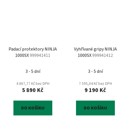
Padací protektory NINJA
Vyhřívané gripy NINJA
1000SX
999941411
1000SX
999941412
3 - 5 dní
3 - 5 dní
4 867,77 Kč bez DPH
7 595,04 Kč bez DPH
5 890 Kč
9 190 Kč
DO KOŠÍKU
DO KOŠÍKU