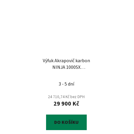
Výfuk Akrapovič karbon
NINJA 1000SX
258EXP0099
3 - 5 dní
24 710,74 Kč bez DPH
29 900 Kč
DO KOŠÍKU