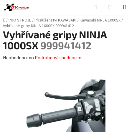
Přejít
Hledat
NÁKUPN
na
KOŠÍK
obsah
Domů
/
PRO STROJE
/
Přislušenství KAWASAKI
/
Kawasaki NINJA 1000SX
/
Vyhřívané gripy NINJA 1000SX
999941412
Vyhřívané gripy NINJA
1000SX
999941412
Průměrné
Neohodnoceno
Podrobnosti hodnocení
hodnocení
produktu
je
0,0
z
5
hvězdiček.