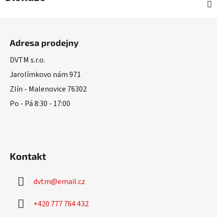
Z
á
Adresa prodejny
p
a
DVTM s.r.o.
t
Jarolímkovo nám 971
í
Zlín - Malenovice 76302
Po - Pá 8:30 - 17:00
Kontakt
dvtm
@
email.cz
+420 777 764 432