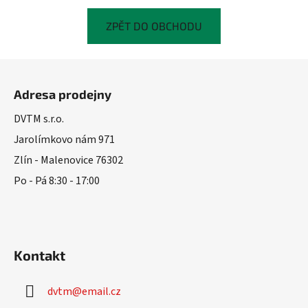
ZPĚT DO OBCHODU
Z
á
Adresa prodejny
p
a
DVTM s.r.o.
t
Jarolímkovo nám 971
í
Zlín - Malenovice 76302
Po - Pá 8:30 - 17:00
Kontakt
dvtm
@
email.cz