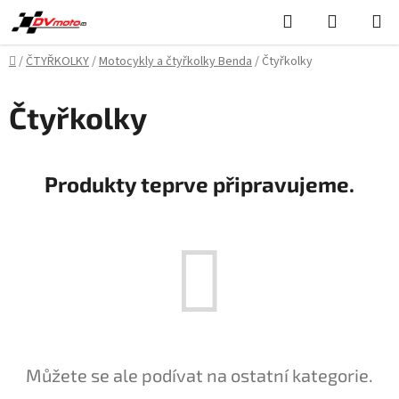
Přejít
Hledat
NÁKUPN
na
KOŠÍK
obsah
Domů
/
ČTYŘKOLKY
/
Motocykly a čtyřkolky Benda
/
Čtyřkolky
Čtyřkolky
Produkty teprve připravujeme.
Můžete se ale podívat na ostatní kategorie.