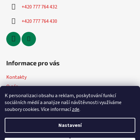
+420 777 764 432
+420 777 764 430
Informace pro vás
Kontakty
O nás
K personalizaci obsahu a reklam, poskytování funkcí
Jak nakupovat
sociálních médií a analýze naší návštěvnosti využíváme
Obchodní podmínky
soubory cookies. Více informací
zde
.
Podmínky ochrany osobních údajů
Nastavení
Vytvořil Shoptet