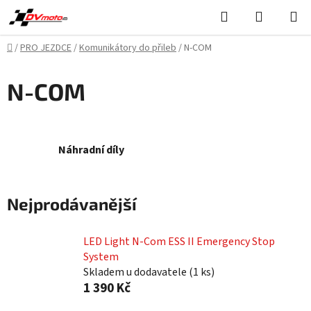
Přejít
Hledat
NÁKUPN
na
KOŠÍK
obsah
Domů
/
PRO JEZDCE
/
Komunikátory do přileb
/
N-COM
N-COM
Náhradní díly
Nejprodávanější
LED Light N-Com ESS II Emergency Stop
System
Skladem u dodavatele
(
1 ks
)
1 390 Kč