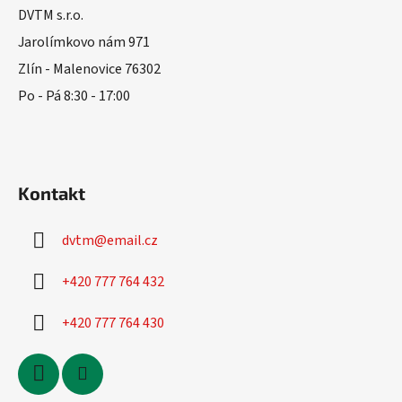
r
a
DVTM s.r.o.
v
t
Jarolímkovo nám 971
k
í
Zlín - Malenovice 76302
y
v
Po - Pá 8:30 - 17:00
ý
p
i
s
u
Kontakt
dvtm
@
email.cz
+420 777 764 432
+420 777 764 430