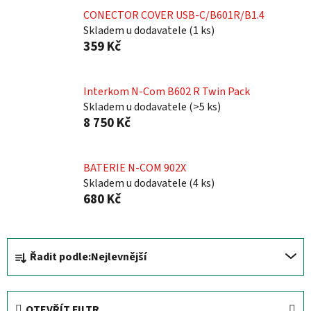
CONECTOR COVER USB-C/B601R/B1.4
Skladem u dodavatele
(
1 ks
)
359 Kč
Interkom N-Com B602 R Twin Pack
Skladem u dodavatele
(
>5 ks
)
8 750 Kč
BATERIE N-COM 902X
Skladem u dodavatele
(
4 ks
)
680 Kč
Ř
Řadit podle:
Nejlevnější
a
z
e
OTEVŘÍT FILTR