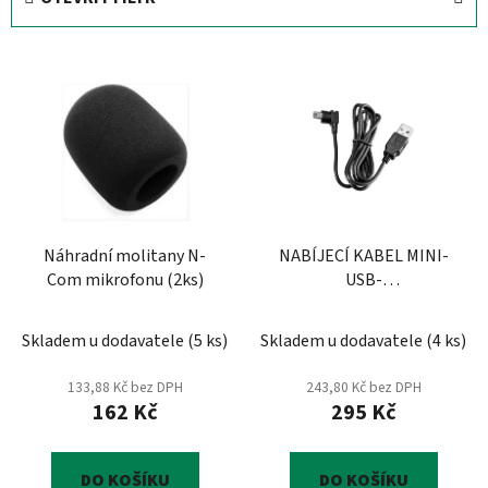
n
í
V
p
ý
r
p
o
i
d
s
u
p
k
r
t
Náhradní molitany N-
NABÍJECÍ KABEL MINI-
o
ů
Com mikrofonu (2ks)
USB-
d
B5/601S/R/901S/R/LR/902R/
u
Skladem u dodavatele
(
5 ks
)
Skladem u dodavatele
(
4 ks
)
k
t
133,88 Kč bez DPH
243,80 Kč bez DPH
ů
162 Kč
295 Kč
DO KOŠÍKU
DO KOŠÍKU