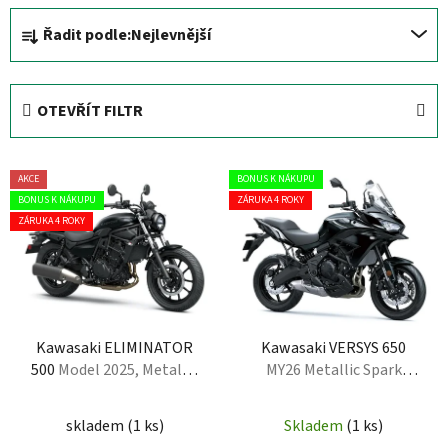
Ř
Řadit podle:
Nejlevnější
a
z
e
OTEVŘÍT FILTR
n
í
V
p
AKCE
BONUS K NÁKUPU
ý
r
BONUS K NÁKUPU
ZÁRUKA 4 ROKY
p
o
ZÁRUKA 4 ROKY
i
d
s
u
p
k
r
t
Kawasaki ELIMINATOR
Kawasaki VERSYS 650
o
ů
500
Model 2025, Metallic
MY26 Metallic Spark
d
Flat Spark Black
Black
u
skladem
(
1 ks
)
Skladem
(
1 ks
)
k