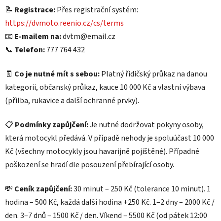
📝
Registrace:
Přes registrační systém:
https://dvmoto.reenio.cz/cs/terms
📧
E-mailem na:
dvtm@email.cz
📞
Telefon:
777 764 432
🧾
Co je nutné mít s sebou:
Platný řidičský průkaz na danou
kategorii, občanský průkaz, kauce 10 000 Kč a vlastní výbava
(přilba, rukavice a další ochranné prvky).
📋
Podmínky zapůjčení:
Je nutné dodržovat pokyny osoby,
která motocykl předává. V případě nehody je spoluúčast 10 000
Kč (všechny motocykly jsou havarijně pojištěné). Případné
poškození se hradí dle posouzení přebírající osoby.
💸
Ceník zapůjčení:
30 minut – 250 Kč (tolerance 10 minut). 1
hodina – 500 Kč, každá další hodina +250 Kč. 1–2 dny – 2000 Kč /
den. 3–7 dnů – 1500 Kč / den. Víkend – 5500 Kč (od pátek 12:00