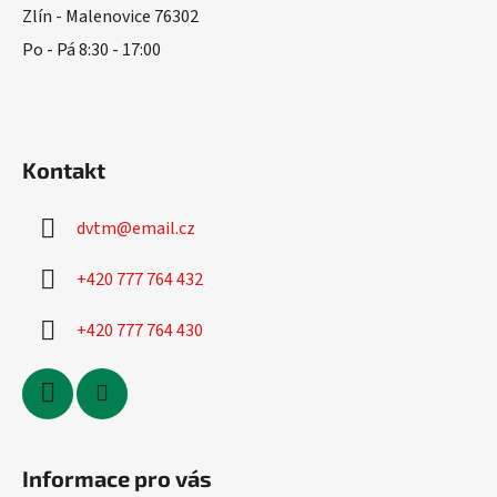
í
p
Zlín - Malenovice 76302
r
Po - Pá 8:30 - 17:00
v
k
y
v
ý
Kontakt
p
i
s
dvtm
@
email.cz
u
+420 777 764 432
+420 777 764 430
Informace pro vás