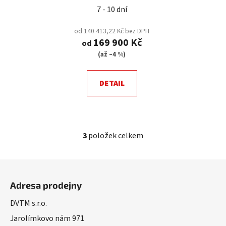
7 - 10 dní
od 140 413,22 Kč bez DPH
169 900 Kč
od
(až –4 %)
DETAIL
3
položek celkem
O
v
l
Z
á
á
d
Adresa prodejny
p
a
a
DVTM s.r.o.
c
t
í
Jarolímkovo nám 971