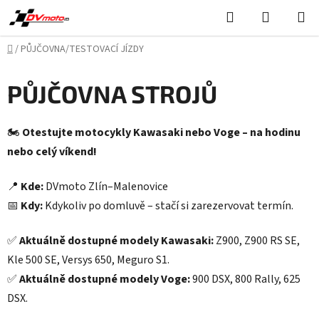
Přejít
Hledat
NÁKUPN
na
KOŠÍK
obsah
Domů
/
PŮJČOVNA/TESTOVACÍ JÍZDY
PŮJČOVNA STROJŮ
🏍️
Otestujte motocykly Kawasaki nebo Voge – na hodinu
nebo celý víkend!
📍
Kde:
DVmoto Zlín–Malenovice
📅
Kdy:
Kdykoliv po domluvě – stačí si zarezervovat termín.
✅
Aktuálně dostupné modely Kawasaki:
Z900, Z900 RS SE,
Kle 500 SE, Versys 650, Meguro S1.
✅
Aktuálně dostupné modely Voge:
900 DSX, 800 Rally, 625
DSX.