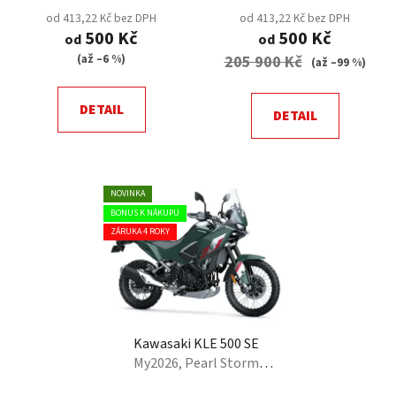
t
od 413,22 Kč bez DPH
od 413,22 Kč bez DPH
ů
500 Kč
500 Kč
od
od
(až –6 %)
205 900 Kč
(až –99 %)
DETAIL
DETAIL
NOVINKA
BONUS K NÁKUPU
ZÁRUKA 4 ROKY
Kawasaki KLE 500 SE
My2026, Pearl Storm
Gray