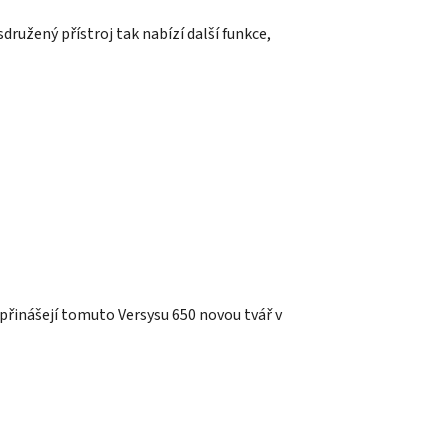
ružený přístroj tak nabízí další funkce,
řinášejí tomuto Versysu 650 novou tvář v