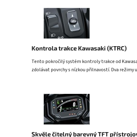
Kontrola trakce Kawasaki (KTRC)
Tento pokročilý systém kontroly trakce od Kawasaki
zdolávat povrchy s nízkou přilnavostí. Dva režimy 
Skvěle čitelný barevný TFT přístroj