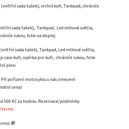
 (vnitřní sada tašek), vrchní kufr, Tankpad, chrániče
vnitřní sada tašek), Tankpad, Led mlhové světla,
ániče rukou, folie na displej
 (vnitřní sada tašek), Tankpad, Led mlhové světla,
 case kufr, opěrka pro kufr, chrániče rukou, folie
lní plexi
Při pořízení motocyklu u nás omezení
mální cena)
od 500 Kč za hodinu. Rezervace/podmínky
s/terms
bonus 🎁