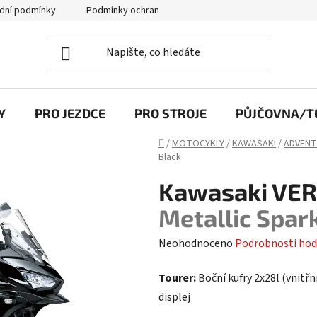
dní podmínky
Podmínky ochrany osobních údajů
Y
PRO JEZDCE
PRO STROJE
PŮJČOVNA/TE
Domů
/
MOTOCYKLY
/
KAWASAKI
/
ADVENT
Black
Kawasaki VE
Metallic Spar
Průměrné
Neohodnoceno
Podrobnosti hod
hodnocení
Tourer:
Boční kufry 2x28l (vnitřn
produktu
displej
je