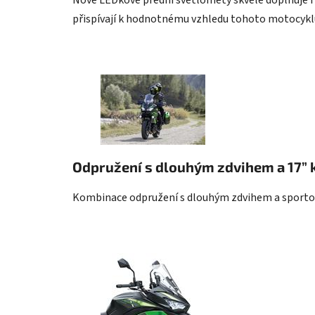
Nové LEDkové přední světlomety skvěle doplňuje i z
přispívají k hodnotnému vzhledu tohoto motocykl
Odpružení s dlouhým zdvihem a 17” 
Kombinace odpružení s dlouhým zdvihem a sportovn