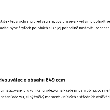
ítek lepší ochranu před větrem, což přispívá k většímu pohodlí je
vitelný ve čtyřech polohách a lze jej pohodlně nastavit i ze sedadl
 dvouválec o obsahu 649 ccm
ptimalizovaný pro vynikající odezvu na každé přidání plynu, což ne
lineární odezvu, silný točivý moment v nízkých a středních otáčkác