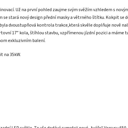
 inovací. Už na první pohled zaujme svým svěžím vzhledem s novými 
em se stará nový design přední masky a větrného štítku. Kokpit se
byla dvoustupňová kontrola trakce,která skvěle doplňuje nově na
ortovní 17” kola, štíhlou stavbu, vzpřímenou jízdní pozici a máme
nom exkluzivním balení.
it na 35kW.