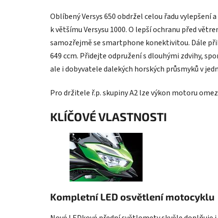
Oblíbený Versys 650 obdržel celou řadu vylepšení a
k většímu Versysu 1000. O lepší ochranu před větr
samozřejmě se smartphone konektivitou. Dále při
649 ccm. Přidejte odpružení s dlouhými zdvihy, sp
ale i dobyvatele dalekých horských průsmyků v jed
Pro držitele ř.p. skupiny A2 lze výkon motoru omez
KLÍČOVÉ VLASTNOSTI
Kompletní LED osvětlení motocyklu