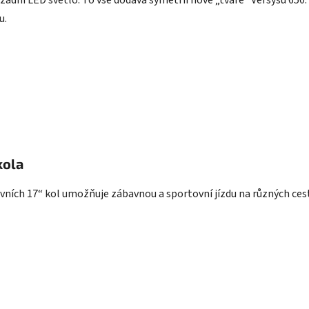
adní LED světlo. To vše dodává symetrii nové „tváře“ Versysu 650.
u.
kola
ích 17“ kol umožňuje zábavnou a sportovní jízdu na různých ces