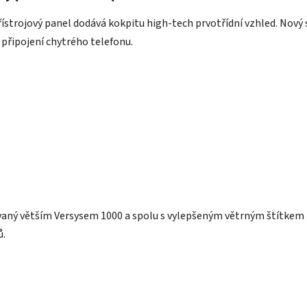
ístrojový panel dodává kokpitu high-tech prvotřídní vzhled. Nový sd
připojení chytrého telefonu.
vaný větším Versysem 1000 a spolu s vylepšeným větrným štítkem p
ů.