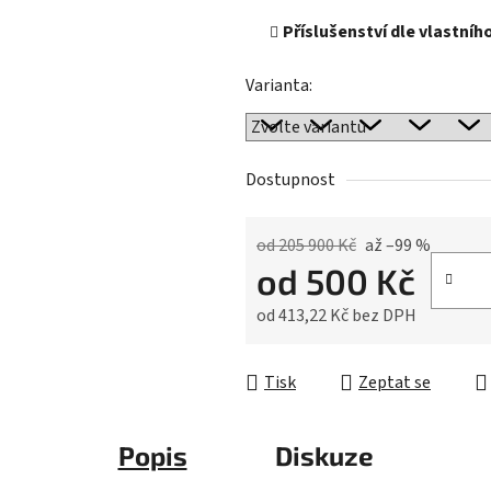
Příslušenství dle vlastníh
Varianta:
Dostupnost
od 205 900 Kč
až –99 %
od
500 Kč
od
413,22 Kč
bez DPH
Měrná cena:
Tisk
Zeptat se
Popis
Diskuze