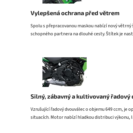
Vylepšená ochrana před větrem
Spolu s přepracovanou maskou nabízí nový větrný št
schopného partnera na dlouhé cesty. Štítek je nasta
Silný, zábavný a kultivovaný řadový
Vzrušující řadový dvouválec o objemu 649 ccm, je o
situacích. Motor nabízí hladkou distribuci výkonu, 