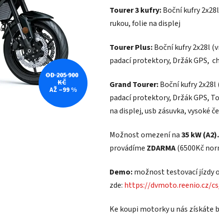
0,0
Tourer 3 kufry:
Boční kufry 2x28l
z
rukou, folie na displej
5
hvězdiček.
Tourer Plus:
Boční kufry 2x28l (
padací protektory, Držák GPS, chr
OD 205 900
KČ
Grand Tourer:
Boční kufry 2x28l
AŽ –99 %
padací protektory, Držák GPS, Top
na displej, usb zásuvka, vysoké če
Možnost omezení na
35 kW (A2).
provádíme
ZDARMA
(6500Kč nor
Demo:
možnost testovací jízdy 
zde:
https://dvmoto.reenio.cz/c
Ke koupi motorky u nás získáte 