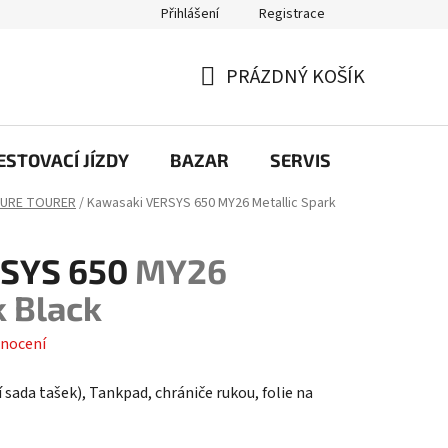
Přihlášení
Registrace
PRÁZDNÝ KOŠÍK
NÁKUPNÍ
KOŠÍK
STOVACÍ JÍZDY
BAZAR
SERVIS
Kontakt
URE TOURER
/
Kawasaki VERSYS 650
MY26 Metallic Spark
RSYS 650
MY26
k Black
nocení
í sada tašek), Tankpad, chrániče rukou, folie na