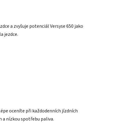
zdce a zvyšuje potenciál Versyse 650 jako
a jezdce.
jlépe oceníte při každodenních jízdních
h a nízkou spotřebu paliva.