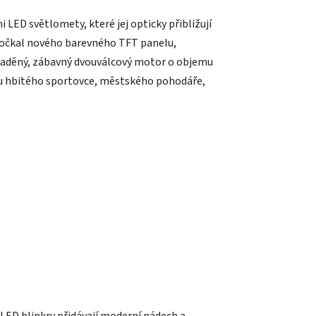
LED světlomety, které jej opticky přibližují
 dočkal nového barevného TFT panelu,
laděný, zábavný dvouválcový motor o objemu
 tu hbitého sportovce, městského pohodáře,