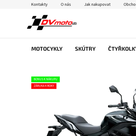
Přejít
Kontakty
O nás
Jak nakupovat
Obcho
na
obsah
MOTOCYKLY
SKÚTRY
ČTYŘKOLK
BONUS K NÁKUPU
ZÁRUKA 4 ROKY