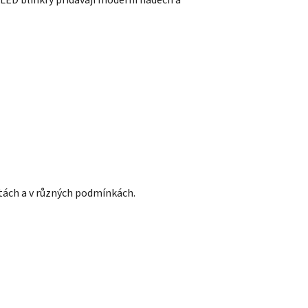
 LED blinkry přidávají moderní nádech a
tách a v různých podmínkách.