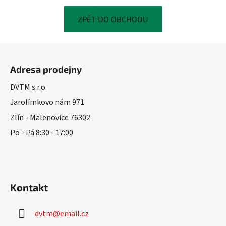
ZPĚT DO OBCHODU
Z
á
Adresa prodejny
p
a
DVTM s.r.o.
t
Jarolímkovo nám 971
í
Zlín - Malenovice 76302
Po - Pá 8:30 - 17:00
Kontakt
dvtm
@
email.cz