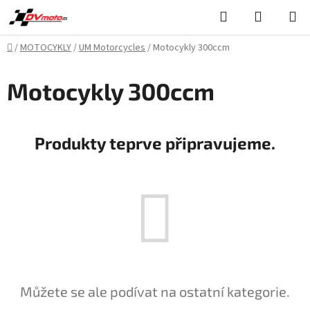
Přejít
Hledat
NÁKUPN
na
KOŠÍK
obsah
Domů
/
MOTOCYKLY
/
UM Motorcycles
/
Motocykly 300ccm
Motocykly 300ccm
Produkty teprve připravujeme.
Můžete se ale podívat na ostatní kategorie.