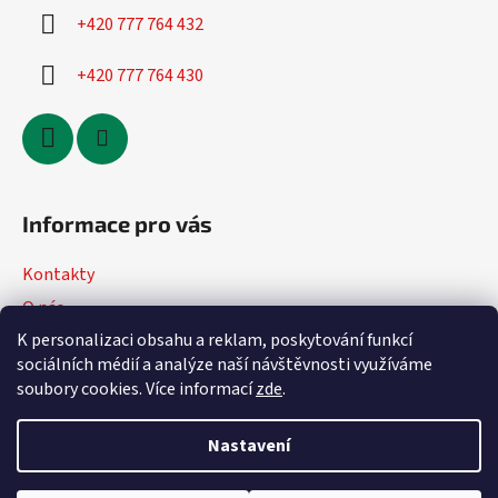
+420 777 764 432
+420 777 764 430
Informace pro vás
Kontakty
O nás
K personalizaci obsahu a reklam, poskytování funkcí
Jak nakupovat
sociálních médií a analýze naší návštěvnosti využíváme
Obchodní podmínky
soubory cookies. Více informací
zde
.
Podmínky ochrany osobních údajů
Nastavení
Vytvořil Shoptet