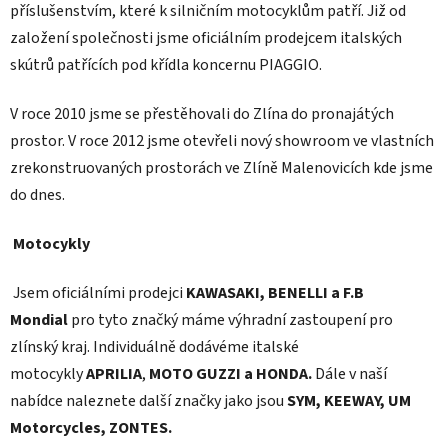
příslušenstvím, které k silničním motocyklům patří. Již od
založení společnosti jsme oficiálním prodejcem italských
skútrů patřících pod křídla koncernu PIAGGIO.
V roce 2010 jsme se přestěhovali do Zlína do pronajátých
prostor. V roce 2012 jsme otevřeli nový showroom ve vlastních
zrekonstruovaných prostorách ve Zlíně Malenovicích kde jsme
do dnes.
Motocykly
Jsem oficiálními prodejci
KAWASAKI, BENELLI
a F.B
Mondial
pro tyto značký máme výhradní zastoupení pro
zlínský kraj. Individuálně dodávéme italské
motocykly
APRILIA
,
MOTO GUZZI a HONDA.
Dále v naší
nabídce naleznete další značky jako jsou
SYM, KEEWAY, UM
Motorcycles, ZONTES.