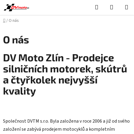
Přejít
Hledat
NÁKUPN
na
KOŠÍK
obsah
Domů
/
O nás
O nás
DV Moto Zlín - Prodejce
silničních motorek, skútrů
a čtyřkolek nejvyšší
kvality
Společnost DVTM s.r.o. Byla založena v roce 2006 a již od svého
založení se zabývá prodejem motocyklů a kompletním