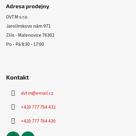
á
Adresa prodejny
p
a
DVTM s.r.o.
t
Jarolímkovo nám 971
í
Zlín - Malenovice 76302
Po - Pá 8:30 - 17:00
Kontakt
dvtm
@
email.cz
+420 777 764 432
+420 777 764 430