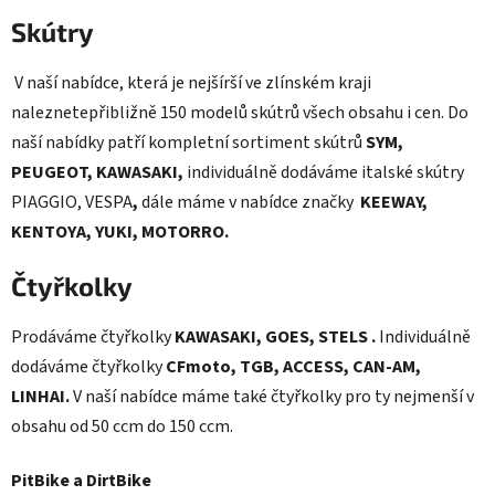
Skútry
V naší nabídce, která je nejšírší ve zlínském kraji
naleznetepřibližně 150 modelů skútrů všech obsahu i cen. Do
naší nabídky patří kompletní sortiment skútrů
SYM,
PEUGEOT, KAWASAKI,
individuálně dodáváme italské skútry
PIAGGIO, VESPA
,
dále máme v nabídce značky
KEEWAY,
KENTOYA, YUKI, MOTORRO.
Čtyřkolky
Prodáváme čtyřkolky
KAWASAKI, GOES, STELS
.
Individuálně
dodáváme čtyřkolky
CFmoto, TGB, ACCESS, CAN-AM,
LINHAI.
V naší nabídce máme také čtyřkolky pro ty nejmenší v
obsahu od 50 ccm do 150 ccm.
PitBike a DirtBike