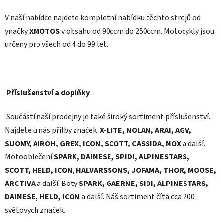
V naší nabídce najdete kompletní nabídku těchto strojů od
ynačky
XMOTOS
v obsahu od 90ccm do 250ccm. Motocykly jsou
určeny pro všech od 4 do 99 let.
Příslušenství a doplňky
Součástí naší prodejny je také široký sortiment příslušenství.
Najdete u nás přilby značek
X-LITE, NOLAN, ARAI, AGV,
SUOMY, AIROH, GREX, ICON, SCOTT,
CASSIDA, NOX
a další.
Motooblečení
SPARK, DAINESE, SPIDI, ALPINESTARS,
SCOTT, HELD, ICON
,
HALVARSSONS, JOFAMA, THOR, MOOSE,
ARCTIVA
a další. Boty
SPARK, GAERNE, SIDI, ALPINESTARS,
DAINESE, HELD, ICON
a další. Náš sortiment číta cca 200
světovych značek.