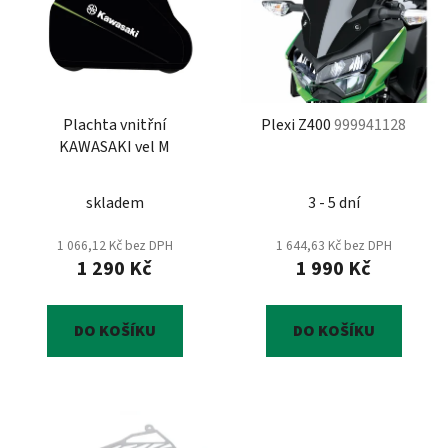
p
o
i
d
s
u
p
k
r
t
Plachta vnitřní
Plexi Z400
999941128
o
ů
KAWASAKI vel M
d
u
skladem
3 - 5 dní
k
t
1 066,12 Kč bez DPH
1 644,63 Kč bez DPH
ů
1 290 Kč
1 990 Kč
DO KOŠÍKU
DO KOŠÍKU