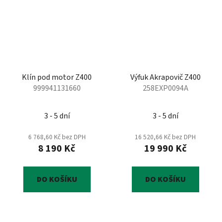
Klín pod motor Z400
Výfuk Akrapovič Z400
999941131660
258EXP0094A
3 - 5 dní
3 - 5 dní
6 768,60 Kč bez DPH
16 520,66 Kč bez DPH
8 190 Kč
19 990 Kč
DO KOŠÍKU
DO KOŠÍKU