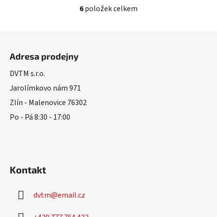
6
položek celkem
O
v
l
Z
á
á
d
Adresa prodejny
p
a
a
DVTM s.r.o.
c
t
í
Jarolímkovo nám 971
í
p
Zlín - Malenovice 76302
r
Po - Pá 8:30 - 17:00
v
k
y
v
ý
Kontakt
p
i
s
dvtm
@
email.cz
u