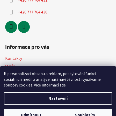
+420 777 764 432
+420 777 764 430
Informace pro vás
Kontakty
O nás
K personalizaci obsahu a reklam, poskytování funkcí
Jak nakupovat
sociálních médií a analýze naší návštěvnosti využíváme
Obchodní podmínky
soubory cookies. Více informací
zde
.
Podmínky ochrany osobních údajů
Nastavení
Vytvořil Shoptet
Odmítnout
Souhlasím