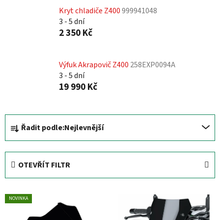
Kryt chladiče Z400
999941048
3 - 5 dní
2 350 Kč
Výfuk Akrapovič Z400
258EXP0094A
3 - 5 dní
19 990 Kč
Ř
Řadit podle:
Nejlevnější
a
z
e
OTEVŘÍT FILTR
n
í
V
p
NOVINKA
ý
r