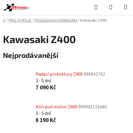
Přejít
Hledat
NÁKUPN
na
KOŠÍK
obsah
Domů
/
PRO STROJE
/
Přislušenství KAWASAKI
/
Kawasaki Z400
Kawasaki Z400
Nejprodávanější
Padací protektory Z400
999941742
3 - 5 dní
7 090 Kč
Klín pod motor Z400
999941131660
3 - 5 dní
8 190 Kč