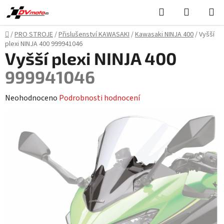
Přejít
Hledat
NÁKUPN
na
KOŠÍK
obsah
Domů
/
PRO STROJE
/
Přislušenství KAWASAKI
/
Kawasaki NINJA 400
/
Vyšší
plexi NINJA 400
999941046
Vyšší plexi NINJA 400
999941046
Průměrné
Neohodnoceno
Podrobnosti hodnocení
hodnocení
produktu
je
0,0
z
5
hvězdiček.