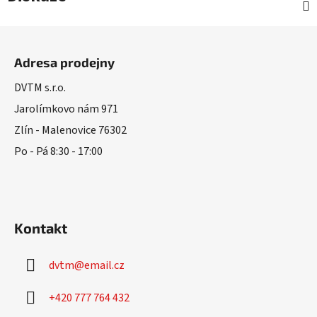
Z
á
Adresa prodejny
p
a
DVTM s.r.o.
t
Jarolímkovo nám 971
í
Zlín - Malenovice 76302
Po - Pá 8:30 - 17:00
Kontakt
dvtm
@
email.cz
+420 777 764 432