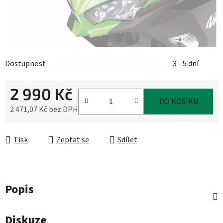
Dostupnost
3 - 5 dní
2 990 Kč
DO KOŠÍKU
2 471,07 Kč bez DPH
Měrná cena:
Tisk
Zeptat se
Sdílet
Popis
Diskuze