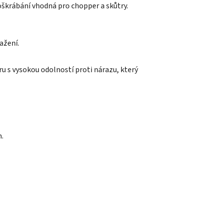
škrábání vhodná pro chopper a skůtry.
ažení.
u s vysokou odolností proti nárazu, který
h.