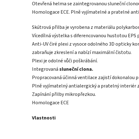
Otevřená helma se zaintegrovanou sluneční clonou
Homologace ECE. Plně vyjímatelné a pratelné antia
Skútrová přilba je vyrobena z materiálu polykarboná
Vícedílná výstelka s diferencovanou hustotou EPS p
Anti-UV čiré plexi z vysoce odolného 3D opticky k
zabraňuje zkreslení a nabízí maximální čistotu.
Plexi je odolné vůči poškrábání.
Integrovaná
sluneční clona.
Propracovaná účinná ventilace zajistí dokonalou p
Plně vyjímatelný antialergický a pratelný interiér
Zapínání přilby mikropřezkou.
Homologace ECE
Vlastnosti