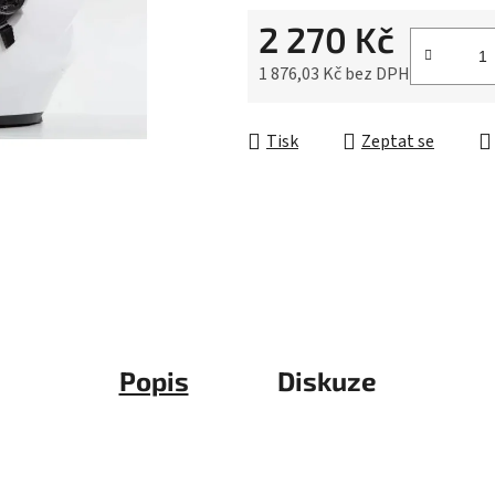
5
2 270 Kč
hvězdiček.
1 876,03 Kč bez DPH
Měrná cena:
Tisk
Zeptat se
Popis
Diskuze