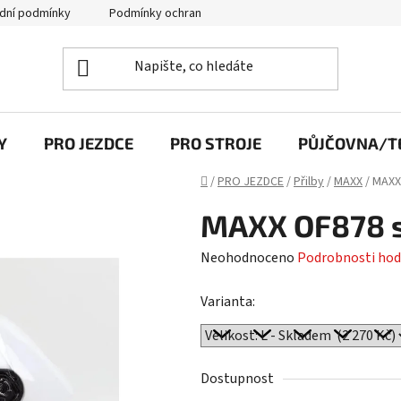
dní podmínky
Podmínky ochrany osobních údajů
Y
PRO JEZDCE
PRO STROJE
PŮJČOVNA/TE
Domů
/
PRO JEZDCE
/
Přilby
/
MAXX
/
MAXX 
MAXX OF878 sh
Průměrné
Neohodnoceno
Podrobnosti hod
hodnocení
Varianta:
produktu
je
0,0
z
Dostupnost