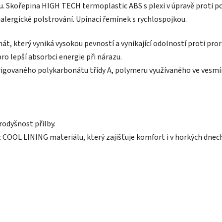
. Skořepina HIGH TECH termoplastic ABS s plexi v úpravě proti po
lergické polstrování. Upínací řemínek s rychlospojkou.
t, který vyniká vysokou pevností a vynikající odolností proti pror
ro lepší absorbci energie při nárazu.
origovaného polykarbonátu třídy A, polymeru využívaného ve vesmír
rodyšnost přilby.
 z COOL LINING materiálu, který zajišťuje komfort i v horkých dnec