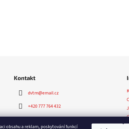
Kontakt
dvtm
@
email.cz
O
+420 777 764 432
J
+420 777 764 430
P
aci obsahu a reklam, poskytování funkcí