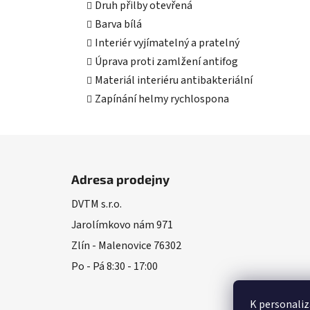
Druh přilby otevřená
Barva bílá
Interiér vyjímatelný a pratelný
Úprava proti zamlžení antifog
Materiál interiéru antibakteriální
Zapínání helmy rychlospona
Z
á
Adresa prodejny
p
DVTM s.r.o.
a
Jarolímkovo nám 971
t
í
Zlín - Malenovice 76302
Po - Pá 8:30 - 17:00
K personaliz