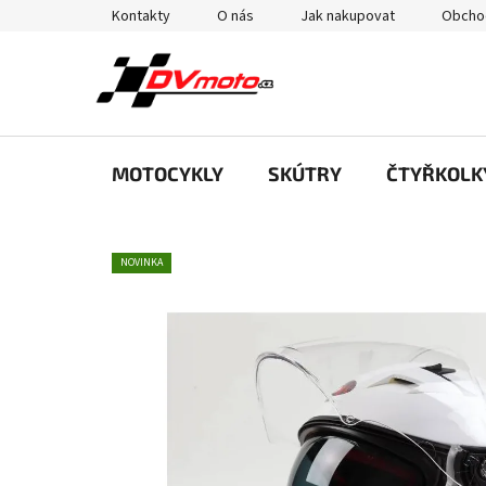
Přejít
Kontakty
O nás
Jak nakupovat
Obcho
na
obsah
MOTOCYKLY
SKÚTRY
ČTYŘKOLK
NOVINKA