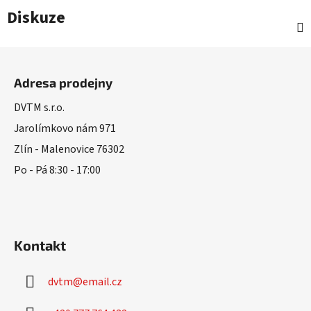
Diskuze
Z
á
Adresa prodejny
p
a
DVTM s.r.o.
t
Jarolímkovo nám 971
í
Zlín - Malenovice 76302
Po - Pá 8:30 - 17:00
Kontakt
dvtm
@
email.cz