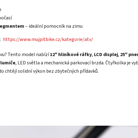
h
počasí
m segmentem
– ideální pomocník na zimu
e:
https://www.mujpitbike.cz/kategorie/atv/
bavu? Tento model nabízí
12" hliníkové ráfky
,
LCD displej
,
25" pn
tlumiče
, LED světla a mechanická parkovací brzda. Čtyřkolka je v
do chtějí solidní výkon bez zbytečných přídavků.