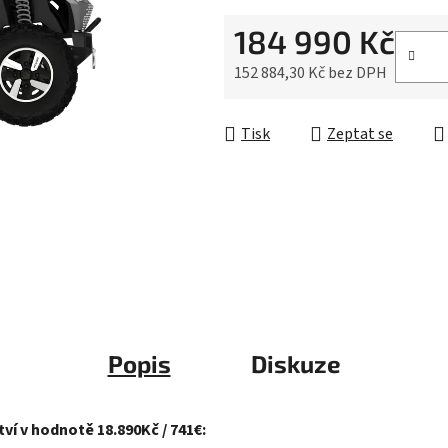
je
184 990 Kč
0,0
z
152 884,30 Kč bez DPH
5
Měrná cena:
hvězdiček.
Tisk
Zeptat se
Popis
Diskuze
ví v hodnotě 18.890Kč / 741€: