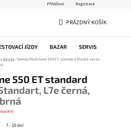
Přihlášení
Registrace
PRÁZDNÝ KOŠÍK
NÁKUPNÍ
KOŠÍK
STOVACÍ JÍZDY
BAZAR
SERVIS
Kontakt
ky Benda
/
Benda Redstone 550 ET standard
Dlouhá verze
ná
ne 550 ET standard
Standart, L7e černá,
íbrná
nocení
7 - 10 dní