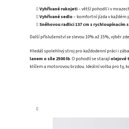
Vyhřívané rukojeti
– větší pohodlí i v mrazec
Vyhřívané sedlo
– komfortní jízda v každém 
Sněhovou radlici 137 cm s rychloupínací
Další příslušenství se slevou 10% až 15%, výběr zd
Hledáš spolehlivý stroj pro každodenní práci i zá
lanem o síle 2500 lb
. O pohodlí se starají
olejové 
klíčem a motorovou brzdou. Ideální volba pro ty, k