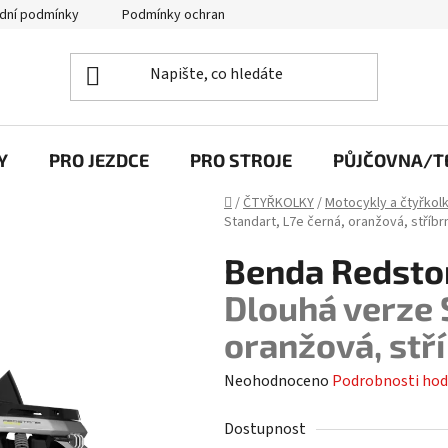
dní podmínky
Podmínky ochrany osobních údajů
Y
PRO JEZDCE
PRO STROJE
PŮJČOVNA/TE
Domů
/
ČTYŘKOLKY
/
Motocykly a čtyřkol
Standart, L7e černá, oranžová, stříbr
Benda Redsto
Dlouhá verze 
oranžová, stř
Průměrné
Neohodnoceno
Podrobnosti hod
hodnocení
Dostupnost
produktu