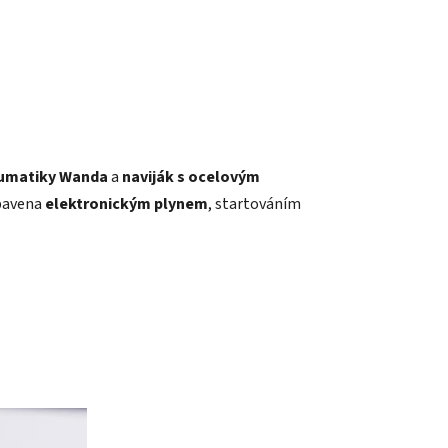
eumatiky Wanda
a
naviják s ocelovým
ybavena
elektronickým plynem
, startováním