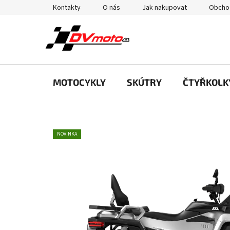
Přejít
Kontakty
O nás
Jak nakupovat
Obcho
na
obsah
MOTOCYKLY
SKÚTRY
ČTYŘKOLK
NOVINKA