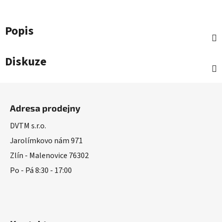
Popis
Diskuze
Z
á
Adresa prodejny
p
a
DVTM s.r.o.
t
Jarolímkovo nám 971
í
Zlín - Malenovice 76302
Po - Pá 8:30 - 17:00