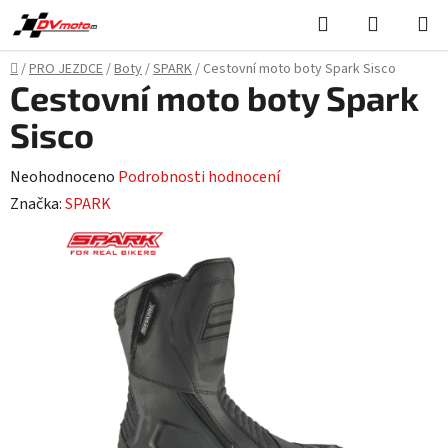
Přejít
Hledat
NÁKUPN
na
KOŠÍK
obsah
Domů
/
PRO JEZDCE
/
Boty
/
SPARK
/
Cestovní moto boty Spark Sisco
Cestovní moto boty Spark
Sisco
Průměrné
Neohodnoceno
Podrobnosti hodnocení
hodnocení
Značka:
SPARK
produktu
je
0,0
z
5
hvězdiček.