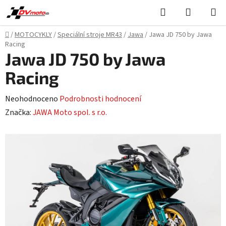
Přejít
Hledat
NÁKUPN
na
KOŠÍK
obsah
Domů
/
MOTOCYKLY
/
Speciální stroje MR43
/
Jawa
/
Jawa JD 750 by Jawa
Racing
Jawa JD 750 by Jawa
Racing
Průměrné
Neohodnoceno
Podrobnosti hodnocení
hodnocení
Značka:
JAWA Moto spol. s r.o.
produktu
je
0,0
z
5
hvězdiček.