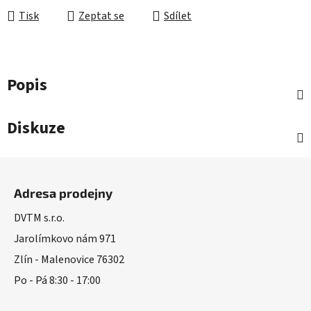
Tisk
Zeptat se
Sdílet
Popis
Diskuze
Z
á
Adresa prodejny
p
a
DVTM s.r.o.
t
Jarolímkovo nám 971
í
Zlín - Malenovice 76302
Po - Pá 8:30 - 17:00