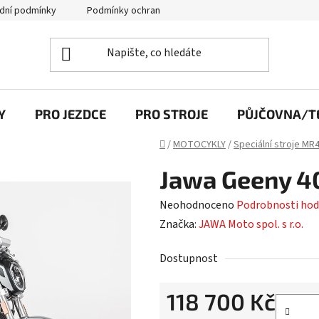
dní podmínky
Podmínky ochrany osobních údajů
Y
PRO JEZDCE
PRO STROJE
PŮJČOVNA/TE
Domů
/
MOTOCYKLY
/
Speciální stroje MR
Jawa Geeny 4
Průměrné
Neohodnoceno
Podrobnosti hod
hodnocení
Značka:
JAWA Moto spol. s r.o.
produktu
Dostupnost
je
0,0
118 700 Kč
z