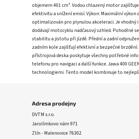
objemem 401 cm³. Vodou chlazený motor zajišťuje s
efektivitu a snížení emisí. Výkon: Maximální výkon
optimalizován pro plynulou akceleraci. Je vhodný i
dodávají motocyklu nadčasový vzhled. Pohodlné sed
stabilitu a jistotu při jízdě. Přední a zadní odpru
zadním kole zajišťují efektivní a bezpečné brzdění
přístrojová deska poskytuje všechny potřebné info
telefonu pro navigaci a další funkce. Jawa 400 GEEN
technologiemi. Tento model kombinuje to nejlepší z
Z
á
Adresa prodejny
p
DVTM s.r.o.
a
Jarolímkovo nám 971
t
í
Zlín - Malenovice 76302