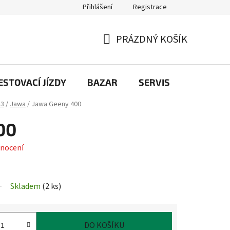
Přihlášení
Registrace
PRÁZDNÝ KOŠÍK
NÁKUPNÍ
KOŠÍK
STOVACÍ JÍZDY
BAZAR
SERVIS
Kontakt
43
/
Jawa
/
Jawa Geeny 400
00
nocení
Skladem
(
2 ks
)
DO KOŠÍKU