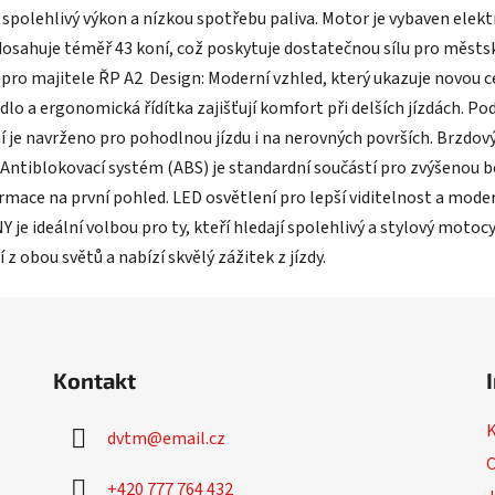
polehlivý výkon a nízkou spotřebu paliva. Motor je vybaven elekt
 dosahuje téměř 43 koní, což poskytuje dostatečnou sílu pro městsk
 pro majitele ŘP A2 Design: Moderní vzhled, který ukazuje novou ce
lo a ergonomická řídítka zajišťují komfort při delších jízdách. P
žení je navrženo pro pohodlnou jízdu i na nerovných površích. Brzd
. Antiblokovací systém (ABS) je standardní součástí pro zvýšenou be
rmace na první pohled. LED osvětlení pro lepší viditelnost a mode
Y je ideální volbou pro ty, kteří hledají spolehlivý a stylový mot
 obou světů a nabízí skvělý zážitek z jízdy.
Kontakt
dvtm
@
email.cz
O
+420 777 764 432