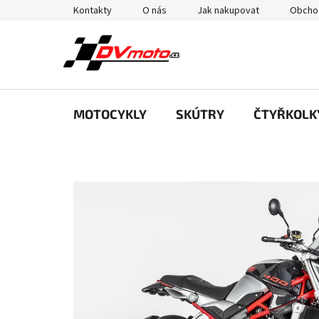
Přejít
Kontakty
O nás
Jak nakupovat
Obcho
na
obsah
MOTOCYKLY
SKÚTRY
ČTYŘKOLK