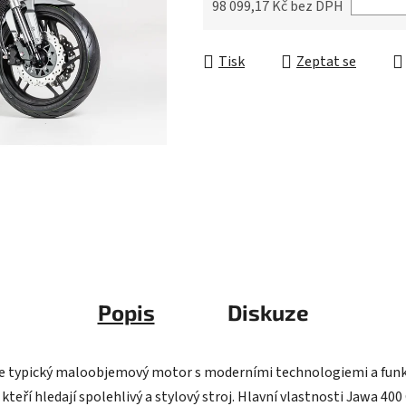
5
98 099,17 Kč bez DPH
hvězdiček.
Měrná cena:
Tisk
Zeptat se
Popis
Diskuze
je typický maloobjemový motor s moderními technologiemi a funk
 kteří hledají spolehlivý a stylový stroj. Hlavní vlastnosti Jawa 4