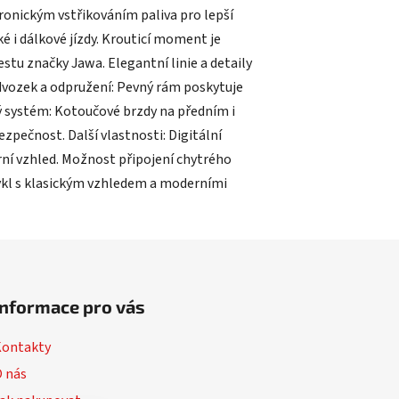
ronickým vstřikováním paliva pro lepší
é i dálkové jízdy. Krouticí moment je
stu značky Jawa. Elegantní linie a detaily
odvozek a odpružení: Pevný rám poskytuje
ový systém: Kotoučové brzdy na předním i
zpečnost. Další vlastnosti: Digitální
rní vzhled. Možnost připojení chytrého
ocykl s klasickým vzhledem a moderními
Informace pro vás
Kontakty
 nás