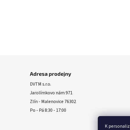
Z
á
Adresa prodejny
p
DVTM s.r.o.
a
Jarolímkovo nám 971
t
í
Zlín - Malenovice 76302
Po - Pá 8:30 - 17:00
K personaliz