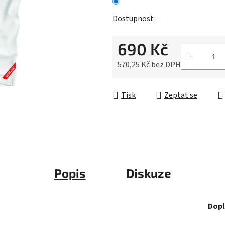
5
hvězdiček.
Dostupnost
690 Kč
570,25 Kč bez DPH
Měrná cena:
Tisk
Zeptat se
Popis
Diskuze
Dopl