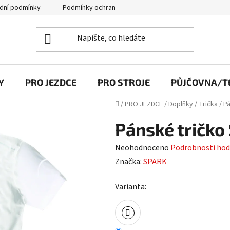
dní podmínky
Podmínky ochrany osobních údajů
Y
PRO JEZDCE
PRO STROJE
PŮJČOVNA/TE
Domů
/
PRO JEZDCE
/
Doplňky
/
Trička
/
Pá
Pánské tričko 
Průměrné
Neohodnoceno
Podrobnosti hod
hodnocení
Značka:
SPARK
produktu
Varianta:
je
0,0
z