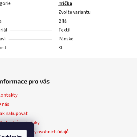
gorie
Trička
Zvolte variantu
a
Bílá
riál
Textil
aví
Pánské
kost
XL
Informace pro vás
Kontakty
 nás
ak nakupovat
Obchodní podmínky
odmínky ochrany osobních údajů