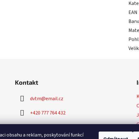
Kate
EAN
Barv
Mate
Pohl
Veli
Kontakt
dvtm
@
email.cz
O
+420 777 764 432
J
+420 777 764 430
P
aci obsahu a reklam, poskytování funkcí