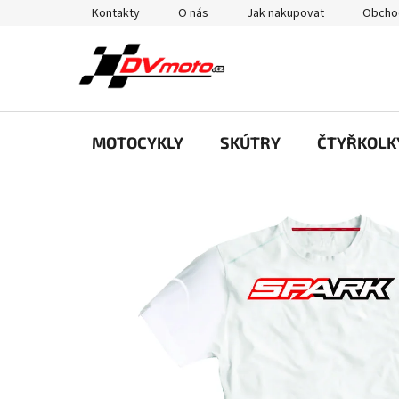
Přejít
Kontakty
O nás
Jak nakupovat
Obcho
na
obsah
MOTOCYKLY
SKÚTRY
ČTYŘKOLK