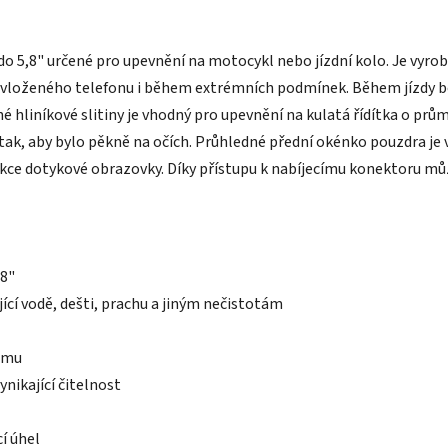
 5,8" určené pro upevnění na motocykl nebo jízdní kolo. Je vyrob
vloženého telefonu i během extrémních podmínek. Během jízdy be
hliníkové slitiny je vhodný pro upevnění na kulatá řídítka o průmě
ak, aby bylo pěkně na očích. Průhledné přední okénko pouzdra je v
nkce dotykové obrazovky. Díky přístupu k nabíjecímu konektoru mů
,8"
ící vodě, dešti, prachu a jiným nečistotám
ilmu
ynikající čitelnost
í úhel