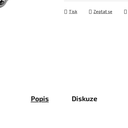
5
Měrná cena:
hvězdiček.
Tisk
Zeptat se
Popis
Diskuze