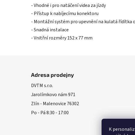
- Vhodné i pro natáčení videa za jízdy
- Přístup k nabíjecímu konektoru
- Montážní systém pro upevnění na kulatá řídítka
- Snadná instalace
- Vnitřní rozměry 152 x 77 mm
Z
á
Adresa prodejny
p
DVTM s.r.o.
a
Jarolímkovo nám 971
t
í
Zlín - Malenovice 76302
Po - Pá 8:30 - 17:00
K personaliz