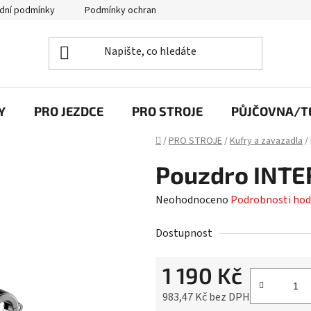
dní podmínky
Podmínky ochrany osobních údajů
Y
PRO JEZDCE
PRO STROJE
PŮJČOVNA/TE
Domů
/
PRO STROJE
/
Kufry a zavazadla
/
Pouzdro INT
Průměrné
Neohodnoceno
Podrobnosti hod
hodnocení
Dostupnost
produktu
je
1 190 Kč
0,0
z
983,47 Kč bez DPH