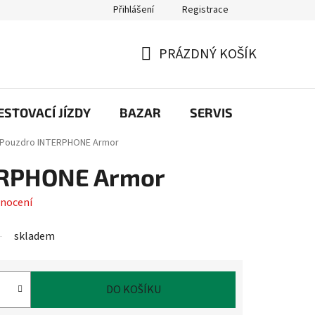
Přihlášení
Registrace
PRÁZDNÝ KOŠÍK
NÁKUPNÍ
KOŠÍK
STOVACÍ JÍZDY
BAZAR
SERVIS
Kontakt
Pouzdro INTERPHONE Armor
ERPHONE Armor
nocení
skladem
DO KOŠÍKU