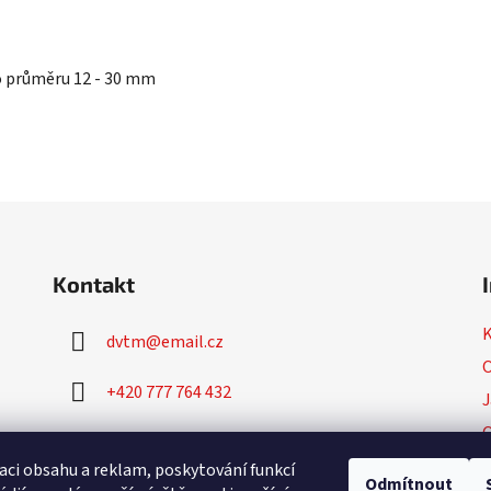
 o průměru 12 - 30 mm
Kontakt
dvtm
@
email.cz
O
+420 777 764 432
J
+420 777 764 430
P
aci obsahu a reklam, poskytování funkcí
Odmítnout