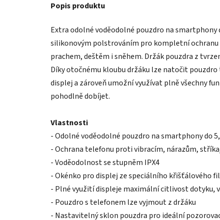
Popis produktu
Extra odolné voděodolné pouzdro na smartphony do
silikonovým polstrováním pro kompletní ochranu 
prachem, deštěm i sněhem. Držák pouzdra z tvrzené 
Díky otočnému kloubu držáku lze natočit pouzdro t
displej a zároveň umožní využívat plně všechny fu
pohodlně dobíjet.
Vlastnosti
- Odolné voděodolné pouzdro na smartphony do 5
- Ochrana telefonu proti vibracím, nárazům, stříkaj
- Voděodolnost se stupněm IPX4
- Okénko pro displej ze speciálního křišťálového f
- Plné využití displeje maximální citlivost dotyku, v
- Pouzdro s telefonem lze vyjmout z držáku
- Nastavitelný sklon pouzdra pro ideální pozorovac