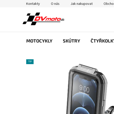
Přejít
Kontakty
O nás
Jak nakupovat
Obcho
na
obsah
MOTOCYKLY
SKÚTRY
ČTYŘKOLK
TIP