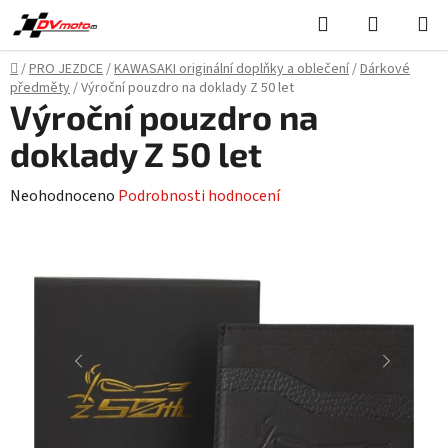
Přejít
Hledat
NÁKUPN
na
KOŠÍK
obsah
Domů
/
PRO JEZDCE
/
KAWASAKI originální doplňky a oblečení
/
Dárkové
předměty
/
Výroční pouzdro na doklady Z 50 let
Výroční pouzdro na
doklady Z 50 let
Průměrné
Neohodnoceno
Podrobnosti hodnocení
hodnocení
produktu
je
0,0
z
5
hvězdiček.