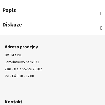
Popis
Diskuze
Z
á
Adresa prodejny
p
a
DVTM s.r.o.
t
Jarolímkovo nám 971
í
Zlín - Malenovice 76302
Po - Pá 8:30 - 17:00
Kontakt