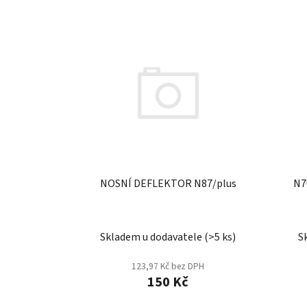
V
ý
p
i
s
p
r
o
d
u
NOSNÍ DEFLEKTOR N87/plus
N7
k
t
ů
Skladem u dodavatele
(
>5 ks
)
S
123,97 Kč bez DPH
150 Kč