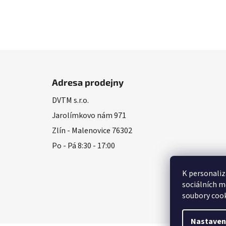
Z
á
Adresa prodejny
p
DVTM s.r.o.
a
Jarolímkovo nám 971
t
í
Zlín - Malenovice 76302
Po - Pá 8:30 - 17:00
K personaliz
sociálních m
soubory cook
Nastaven