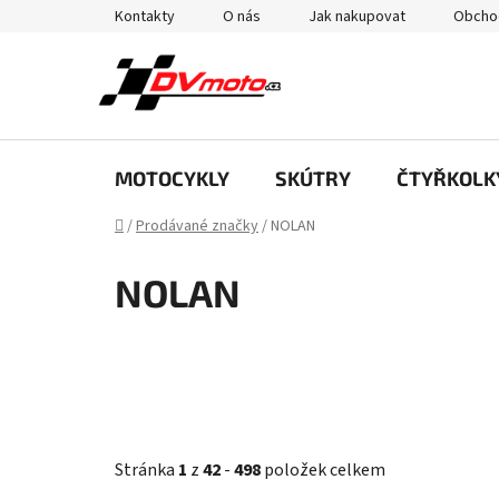
Přejít
Kontakty
O nás
Jak nakupovat
Obcho
na
obsah
MOTOCYKLY
SKÚTRY
ČTYŘKOLK
Domů
/
Prodávané značky
/
NOLAN
NOLAN
Stránka
1
z
42
-
498
položek celkem