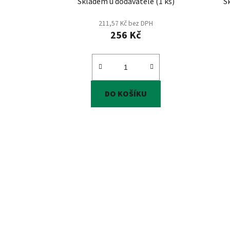
Skladem u dodavatele
(
1 ks
)
S
211,57 Kč bez DPH
256 Kč
DO KOŠÍKU