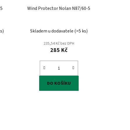
85
Wind Protector Nolan N87/60-5
ks
)
Skladem u dodavatele
(
>5 ks
)
235,54 Kč bez DPH
285 Kč
DO KOŠÍKU