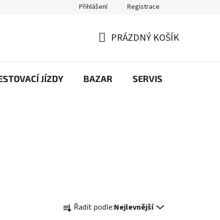
Přihlášení
Registrace
PRÁZDNÝ KOŠÍK
NÁKUPNÍ
KOŠÍK
STOVACÍ JÍZDY
BAZAR
SERVIS
Kontakt
Ř
Řadit podle:
Nejlevnější
a