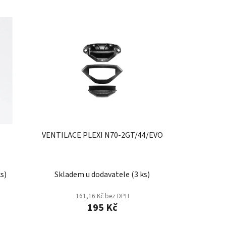
z
e
n
í
p
r
o
d
u
k
t
VENTILACE PLEXI N70-2GT/44/EVO
ů
ks
)
Skladem u dodavatele
(
3 ks
)
161,16 Kč bez DPH
195 Kč