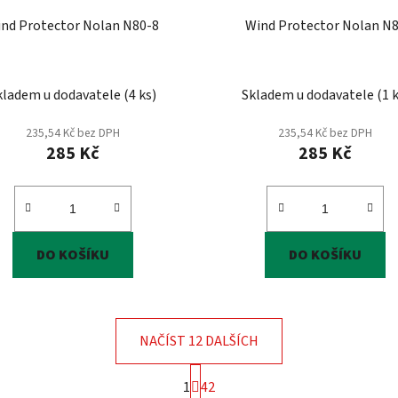
nd Protector Nolan N80-8
Wind Protector Nolan N
kladem u dodavatele
(
4 ks
)
Skladem u dodavatele
(
1 
235,54 Kč bez DPH
235,54 Kč bez DPH
285 Kč
285 Kč
DO KOŠÍKU
DO KOŠÍKU
NAČÍST 12 DALŠÍCH
S
1
42
t
O