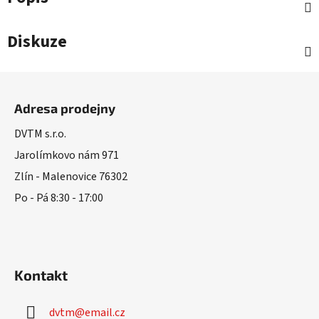
Diskuze
Z
á
Adresa prodejny
p
a
DVTM s.r.o.
t
Jarolímkovo nám 971
í
Zlín - Malenovice 76302
Po - Pá 8:30 - 17:00
Kontakt
dvtm
@
email.cz