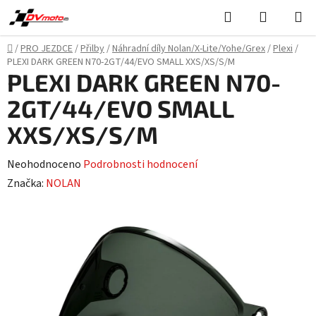
Přejít
Hledat
NÁKUPN
na
KOŠÍK
obsah
Domů
/
PRO JEZDCE
/
Přilby
/
Náhradní díly Nolan/X-Lite/Yohe/Grex
/
Plexi
/
PLEXI DARK GREEN N70-2GT/44/EVO SMALL XXS/XS/S/M
PLEXI DARK GREEN N70-
2GT/44/EVO SMALL
XXS/XS/S/M
Průměrné
Neohodnoceno
Podrobnosti hodnocení
hodnocení
Značka:
NOLAN
produktu
je
0,0
z
5
hvězdiček.