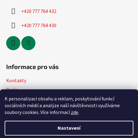
+420 777 764 432
+420 777 764 430
Informace pro vás
Kontakty
O nás
K personalizaci obsahu a reklam, poskytování funkcí
Jak nakupovat
sociálních médií a analýze naší návštěvnosti využíváme
Obchodní podmínky
soubory cookies. Více informací
zde
.
Podmínky ochrany osobních údajů
Nastavení