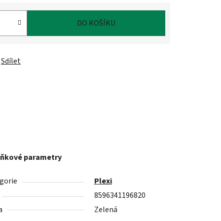
DO KOŠÍKU
Sdílet
ňkové parametry
gorie
Plexi
8596341196820
a
Zelená