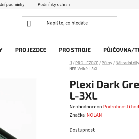
dní podmínky
Podmínky ochrany osobních údajů
Y
PRO JEZDCE
PRO STROJE
PŮJČOVNA/TE
Domů
/
PRO JEZDCE
/
Přilby
/
Náhradní díl
NFR Velké L-3XL
Plexi Dark Gr
L-3XL
Průměrné
Neohodnoceno
Podrobnosti hod
hodnocení
Značka:
NOLAN
produktu
Dostupnost
je