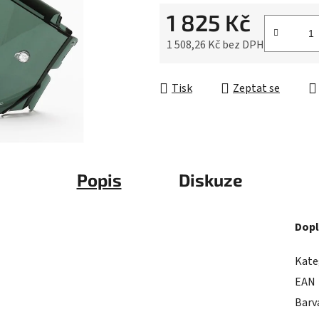
0,0
1 825 Kč
z
5
1 508,26 Kč bez DPH
hvězdiček.
Měrná cena:
Tisk
Zeptat se
Popis
Diskuze
Dopl
Kate
EAN
Barv