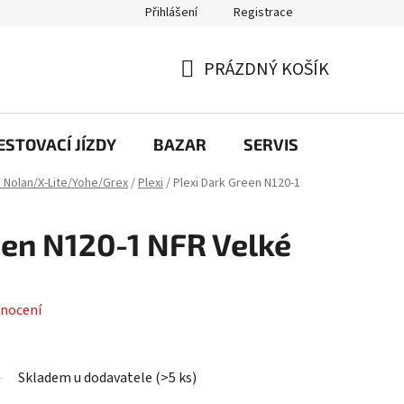
Přihlášení
Registrace
PRÁZDNÝ KOŠÍK
NÁKUPNÍ
KOŠÍK
STOVACÍ JÍZDY
BAZAR
SERVIS
Kontakt
y Nolan/X-Lite/Yohe/Grex
/
Plexi
/
Plexi Dark Green N120-1
een N120-1 NFR Velké
nocení
Skladem u dodavatele
(
>5 ks
)