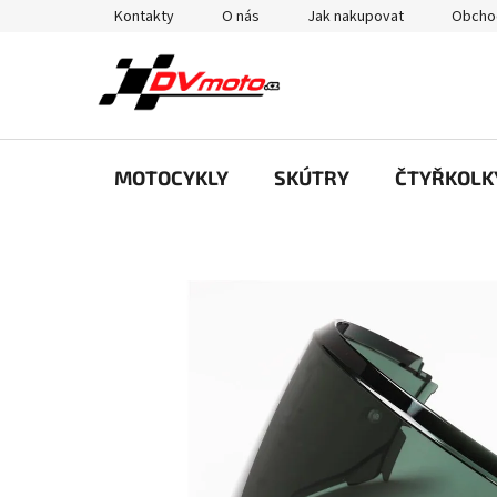
Přejít
Kontakty
O nás
Jak nakupovat
Obcho
na
obsah
MOTOCYKLY
SKÚTRY
ČTYŘKOLK